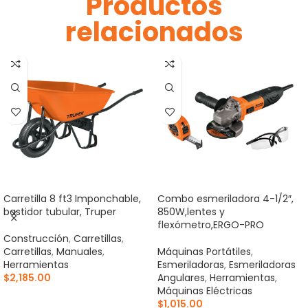
Productos
relacionados
Carretilla 8 ft3 Imponchable,
Combo esmeriladora 4-1/2″,
bastidor tubular, Truper
850W,lentes y
flexómetro,ERGO-PRO
Construcción
,
Carretillas
,
Carretillas
,
Manuales
,
Máquinas Portátiles
,
Herramientas
Esmeriladoras
,
Esmeriladoras
$
2,185.00
Angulares
,
Herramientas
,
Máquinas Eléctricas
AÑADIR AL CARRITO
$
1,015.00