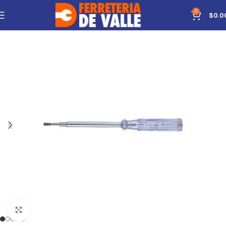
0
$
0.0
Click to enlarge