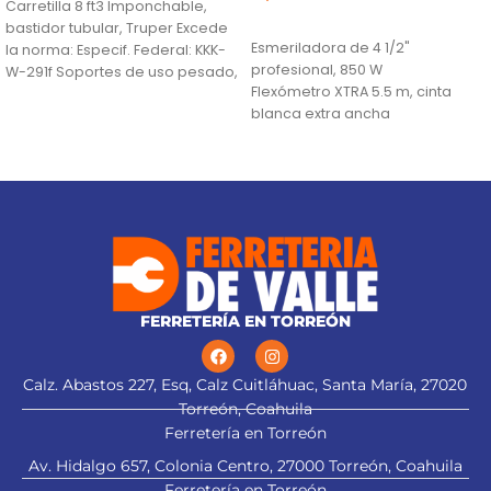
Carretilla 8 ft3 Imponchable,
AÑADIR AL CARRITO
bastidor tubular, Truper Excede
Esmeriladora de 4 1/2"
la norma: Especif. Federal: KKK-
profesional, 850 W
W-291f Soportes de uso pesado,
Flexómetro XTRA 5.5 m, cinta
mayor estabilidad en
blanca extra ancha
Lentes de seguridad
FERRETERÍA EN TORREÓN
alt="Aplica a
Calz. Abastos 227, Esq, Calz Cuitláhuac, Santa María, 27020
Torreón, Coahuila
Ferretería en Torreón
esmeriladora" title="Aplica a
esmeriladora">
Av. Hidalgo 657, Colonia Centro, 27000 Torreón, Coahuila
Ferretería en Torreón