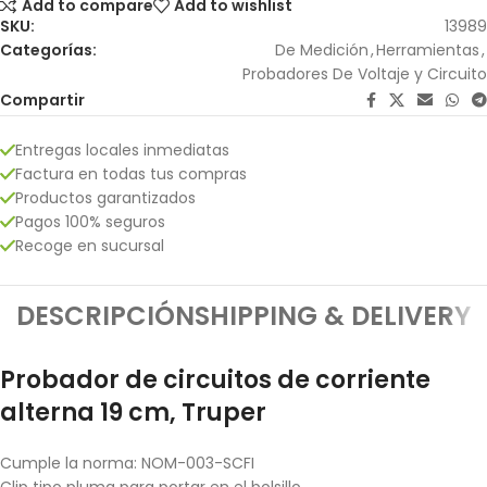
Add to compare
Add to wishlist
SKU:
13989
Categorías:
De Medición
,
Herramientas
,
Probadores De Voltaje y Circuito
Compartir
Entregas locales inmediatas
Factura en todas tus compras
Productos garantizados
Pagos 100% seguros
Recoge en sucursal
DESCRIPCIÓN
SHIPPING & DELIVERY
Probador de circuitos de corriente
alterna 19 cm, Truper
Cumple la norma: NOM-003-SCFI
Clip tipo pluma para portar en el bolsillo