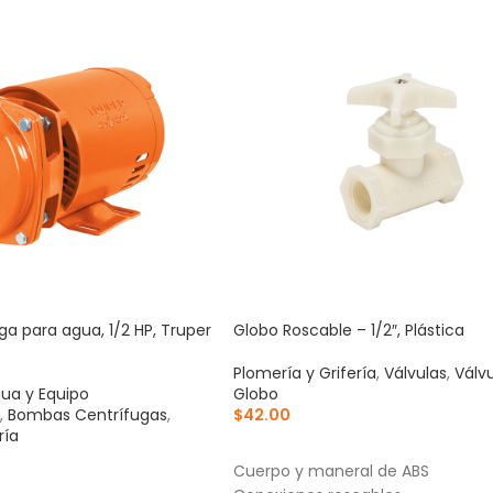
a para agua, 1/2 HP, Truper
Globo Roscable – 1/2″, Plástica
Plomería y Grifería
,
Válvulas
,
Válv
ua y Equipo
Globo
,
Bombas Centrífugas
,
$
42.00
ría
AÑADIR AL CARRITO
Cuerpo y maneral de ABS
RRITO