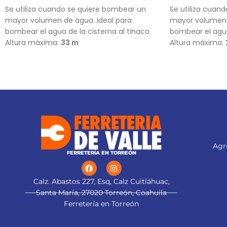
Se utiliza cuando se quiere bombear un
Se utiliza cuan
mayor volumen de agua. Ideal para
mayor volumen 
bombear el agua de la cisterna al tinaco
bombear el agua
Altura máxima:
33 m
Altura máxima:
Flujo máximo:
159 L/min
Flujo máximo:
1
Agri
FERRETERÍA EN TORREÓN
Calz. Abastos 227, Esq, Calz Cuitláhuac,
Santa María, 27020 Torreón, Coahuila
Ferretería en Torreón