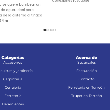
Conexiones roscables
do se quiere bombear un
de agua. Ideal para
 de la cisterna al tinaco
24 m
48 L/min
Categorías
Acerca de
Accesorios
Sucursales
cultura y jardinería
Facturación
Carpintería
Contacto
Cerrajería
Ferretería en Torreón
Ferretería
Truper en Torreón
Heramientas