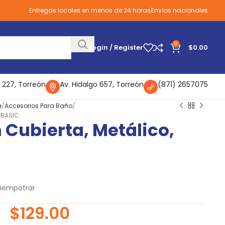
Entregas locales en menos de 24 horas
Envíos nacionales
0
Login / Register
$
0.00
 227, Torreón
Av. Hidalgo 657, Torreón
(871) 2657075
a
Accesorios Para Baño
, BASIC
n Cubierta, Metálico,
iempotrar
$
129.00