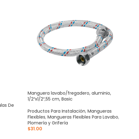
Manguera lavabo/fregadero, aluminio,
Pala
1/2″x1/2″,55 cm, Basic
ulas De
Para
Productos Para Instalación
,
Mangueras
Inst
Flexibles
,
Mangueras Flexibles Para Lavabo
,
$
125
Plomería y Grifería
AÑ
$
31.00
Mani
AÑADIR AL CARRITO