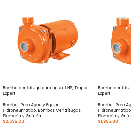
Bomba centrífuga para agua, 1 HP, Truper
Bomba centrífug
Expert
Expert
Bombas Para Agua y Equipo
Bombas Para Ag
Hidroneumático
,
Bombas Centrífugas
,
Hidroneumático
Plomería y Grifería
Plomería y Grife
$
2,595.00
$
1,995.00
AÑADIR AL CARRITO
AÑADIR AL CA