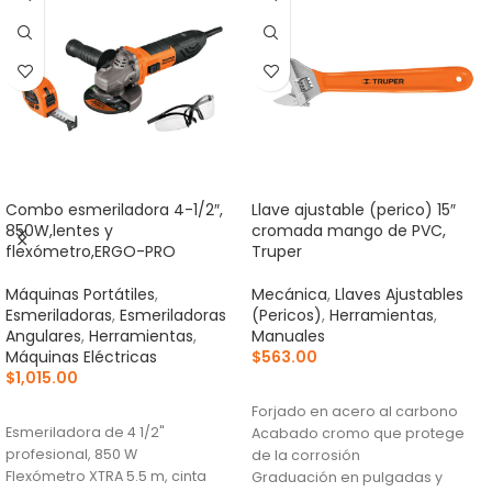
Combo esmeriladora 4-1/2″,
Llave ajustable (perico) 15″
850W,lentes y
cromada mango de PVC,
flexómetro,ERGO-PRO
Truper
Máquinas Portátiles
,
Mecánica
,
Llaves Ajustables
Esmeriladoras
,
Esmeriladoras
(Pericos)
,
Herramientas
,
Angulares
,
Herramientas
,
Manuales
Máquinas Eléctricas
$
563.00
$
1,015.00
AÑADIR AL CARRITO
AÑADIR AL CARRITO
Forjado en acero al carbono
Esmeriladora de 4 1/2"
Acabado cromo que protege
profesional, 850 W
de la corrosión
Flexómetro XTRA 5.5 m, cinta
Graduación en pulgadas y