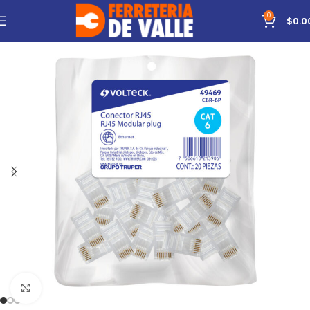
0
$
0.0
Click to enlarge