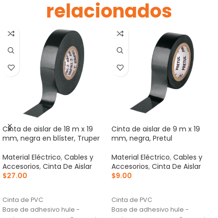
relacionados
Cinta de aislar de 18 m x 19
Cinta de aislar de 9 m x 19
mm, negra en blíster, Truper
mm, negra, Pretul
Material Eléctrico
,
Cables y
Material Eléctrico
,
Cables y
Accesorios
,
Cinta De Aislar
Accesorios
,
Cinta De Aislar
$
27.00
$
9.00
AÑADIR AL CARRITO
AÑADIR AL CARRITO
Cinta de PVC
Cinta de PVC
Base de adhesivo hule -
Base de adhesivo hule -