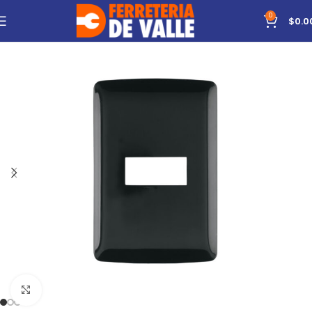
0
$
0.0
Click to enlarge