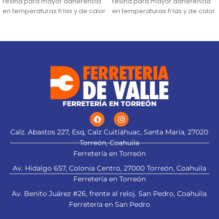
resina para mayor adherencia
resina para mayor adherencia
en temperaturas frías y de calor
en temperaturas frías y de calor
(0 °C a 80 °C)
(0 °C a 80 °C)
Retardante de flama y
Retardante de flama y
excelente flexibilidad
excelente flexibilidad
FERRETERÍA EN TORREÓN
Calz. Abastos 227, Esq, Calz Cuitláhuac, Santa María, 27020
Torreón, Coahuila
Ferretería en Torreón
Av. Hidalgo 657, Colonia Centro, 27000 Torreón, Coahuila
Ferretería en Torreón
Av. Benito Juárez #26, frente al reloj. San Pedro, Coahuila
Ferretería en San Pedro