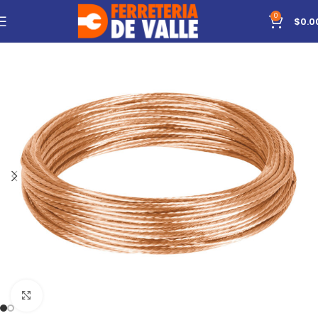
0
$
0.0
Click to enlarge