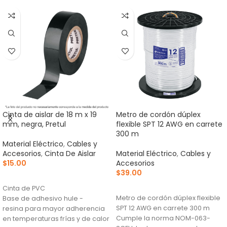
Cinta de aislar de 18 m x 19
Metro de cordón dúplex
mm, negra, Pretul
flexible SPT 12 AWG en carrete
300 m
Material Eléctrico
,
Cables y
Accesorios
,
Cinta De Aislar
Material Eléctrico
,
Cables y
$
15.00
Accesorios
$
39.00
AÑADIR AL CARRITO
AÑADIR AL CARRITO
Cinta de PVC
Metro de cordón dúplex flexible
Base de adhesivo hule -
SPT 12 AWG en carrete 300 m
resina para mayor adherencia
Cumple la norma NOM-063-
en temperaturas frías y de calor