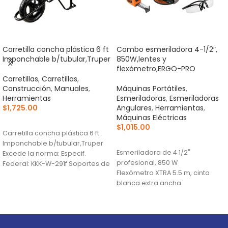
Carretilla concha plástica 6 ft
Combo esmeriladora 4-1/2″,
Imponchable b/tubular,Truper
850W,lentes y
flexómetro,ERGO-PRO
Carretillas
,
Carretillas
,
Construcción
,
Manuales
,
Máquinas Portátiles
,
Herramientas
Esmeriladoras
,
Esmeriladoras
$
1,725.00
Angulares
,
Herramientas
,
Máquinas Eléctricas
AÑADIR AL CARRITO
$
1,015.00
Carretilla concha plástica 6 ft
AÑADIR AL CARRITO
Imponchable b/tubular,Truper
Esmeriladora de 4 1/2"
Excede la norma: Especif.
profesional, 850 W
Federal: KKK-W-291f Soportes de
Flexómetro XTRA 5.5 m, cinta
uso pesado, mayor estabilidad
blanca extra ancha
en
Lentes de seguridad