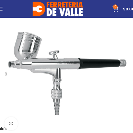
0
$
0.0
Click to enlarge