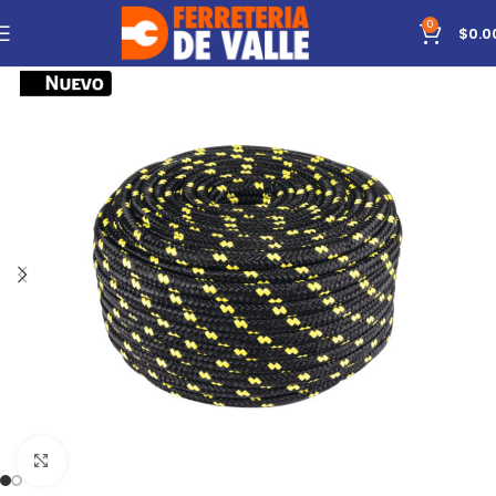
0
$
0.0
Click to enlarge