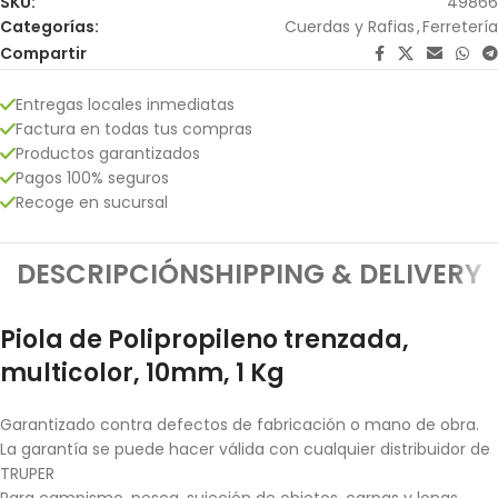
SKU:
49866
Categorías:
Cuerdas y Rafias
,
Ferretería
Compartir
Entregas locales inmediatas
Factura en todas tus compras
Productos garantizados
Pagos 100% seguros
Recoge en sucursal
DESCRIPCIÓN
SHIPPING & DELIVERY
Piola de Polipropileno trenzada,
multicolor, 10mm, 1 Kg
Garantizado contra defectos de fabricación o mano de obra.
La garantía se puede hacer válida con cualquier distribuidor de
TRUPER
Para campismo, pesca, sujeción de objetos, carpas y lonas