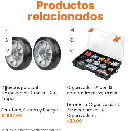
Productos
relacionados
2 Ruedas para patín
Organizador 10″ con 13
traspaleta de 2 ton PU-2HU,
compartimentos, Truper
Truper
Ferretería
,
Organización y
Ferretería
,
Ruedas y Rodajas
Almacenamiento
,
$
1,607.00
Organizadores
$
59.00
AÑADIR AL CARRITO
AÑADIR AL CARRITO
2 Ruedas para patín traspaleta