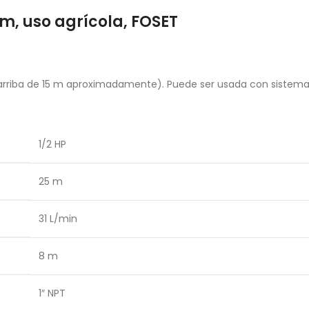
m, uso agrícola, FOSET
 (arriba de 15 m aproximadamente). Puede ser usada con sistem
1/2 HP
25 m
31 L/min
8 m
1″ NPT