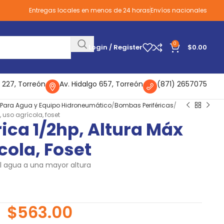
Entregas locales en menos de 24 horas
Envíos nacionales
0
Login / Register
$
0.00
 227, Torreón
Av. Hidalgo 657, Torreón
(871) 2657075
ara Agua y Equipo Hidroneumático
Bombas Periféricas
 uso agrícola, foset
ica 1/2hp, Altura Máx
cola, Foset
 agua a una mayor altura
$
563.00