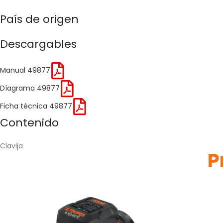
País de origen
Descargables
Manual 49877
Díagrama 49877
Ficha técnica 49877
Contenido
Clavija
P