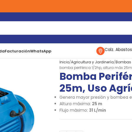
Calz. Abastos
da
Facturación
WhatsApp
Inicio
Agricultura y Jardinería
Bombas P
bomba periférica 1/2hp, altura máx 25m,
Bomba Perifér
25m, Uso Agrí
Genera mayor presión y bombea el
Altura máxima:
25 m
Flujo máximo:
31 L/min