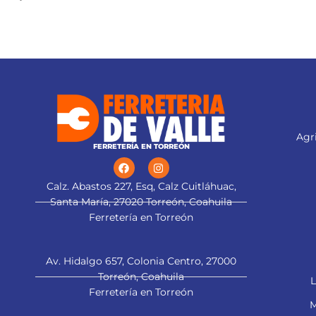
Agri
FERRETERÍA EN TORREÓN
Calz. Abastos 227, Esq, Calz Cuitláhuac,
Santa María, 27020 Torreón, Coahuila
Ferretería en Torreón
Av. Hidalgo 657, Colonia Centro, 27000
Torreón, Coahuila
L
Ferretería en Torreón
M