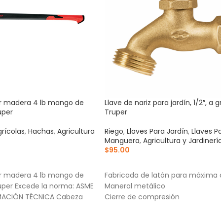
ar madera 4 lb mango de
Llave de nariz para jardín, 1/2″, a g
uper
Truper
rícolas
,
Hachas
,
Agricultura
Riego
,
Llaves Para Jardín
,
Llaves P
Manguera
,
Agricultura y Jardinerí
$
95.00
RRITO
AÑADIR AL CARRITO
ar madera 4 lb mango de
Fabricada de latón para máxima 
ruper Excede la norma: ASME
Maneral metálico
MACIÓN TÉCNICA Cabeza
Cierre de compresión