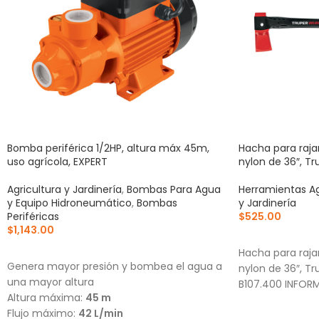
Bomba periférica 1/2HP, altura máx 45m,
Hacha para raj
uso agrícola, EXPERT
nylon de 36″, Tr
Agricultura y Jardinería
,
Bombas Para Agua
Herramientas Ag
y Equipo Hidroneumático
,
Bombas
y Jardinería
Periféricas
$
525.00
$
1,143.00
AÑADIR AL CA
AÑADIR AL CARRITO
Hacha para raj
Genera mayor presión y bombea el agua a
nylon de 36″, T
una mayor altura
B107.400 INFOR
Altura máxima:
45 m
Flujo máximo:
42 L/min