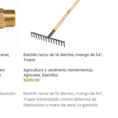
ranel,
Rastrillo recto de 14 dientes, mango de 54″,
Serr
Truper
mang
ara
Agricultura y Jardinería
,
Herramientas
Agric
a
Agrícolas
,
Rastrillos
Agrí
$
249.00
$
145
AÑADIR AL CARRITO
AÑ
duración
Rastrillo recto de 14 dientes, mango de 54″,
Hoja
Truper Garantizado contra defectos de
cont
fabricación o mano de obra. La garantía
al d
Hoja
para