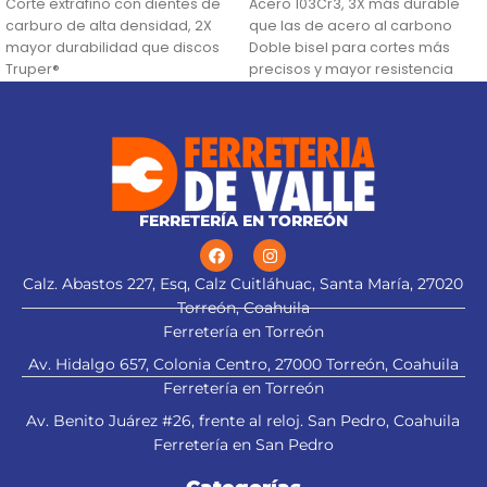
Corte extrafino con dientes de
Acero 103Cr3, 3X más durable
carburo de alta densidad, 2X
que las de acero al carbono
mayor durabilidad que discos
Doble bisel para cortes más
Truper®
precisos y mayor resistencia
Ranuras antivibración para
Para navajas NV-7X, NM-6, NM-
mayor estabilidad, que
6P, NM-6S y NV-6X
proporciona mejor acabado
(TCG) Triple Chip Grind: Dentado
alternado de forma plana y
trapezoidal para cortes limpios
FERRETERÍA EN TORREÓN
Calz. Abastos 227, Esq, Calz Cuitláhuac, Santa María, 27020
Torreón, Coahuila
Ferretería en Torreón
Av. Hidalgo 657, Colonia Centro, 27000 Torreón, Coahuila
Ferretería en Torreón
Av. Benito Juárez #26, frente al reloj. San Pedro, Coahuila
Ferretería en San Pedro