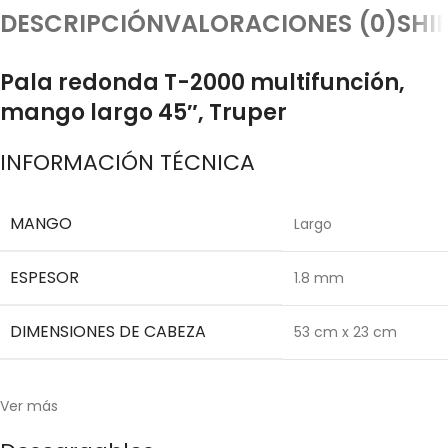
DESCRIPCIÓN
VALORACIONES (0)
SHI
Pala redonda T-2000 multifunción,
mango largo 45″, Truper
INFORMACIÓN TÉCNICA
MANGO
Largo
ESPESOR
1.8 mm
DIMENSIONES DE CABEZA
53 cm x 23 cm
Ver más