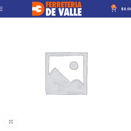
0
$
0.0
Click to enlarge