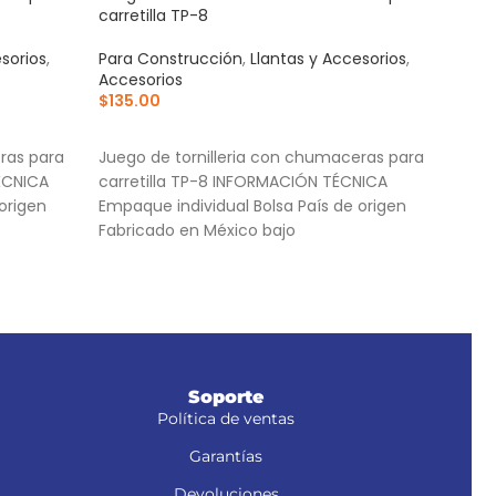
carretilla TP-8
azul
sorios
,
Para Construcción
,
Llantas y Accesorios
,
Acce
Accesorios
Para
$
135.00
$
35
AÑADIR AL CARRITO
AÑ
ras para
Juego de tornilleria con chumaceras para
Cuer
ÉCNICA
carretilla TP-8 INFORMACIÓN TÉCNICA
Bases
origen
Empaque individual Bolsa País de origen
Torn
Fabricado en México bajo
Soporte
Política de ventas
Garantías
Devoluciones