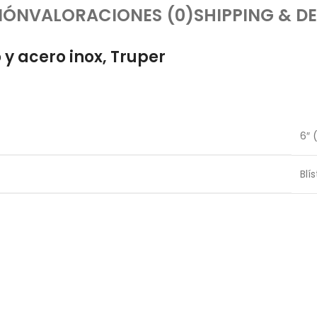
IÓN
VALORACIONES (0)
SHIPPING & DE
y acero inox, Truper
6″ 
Blís