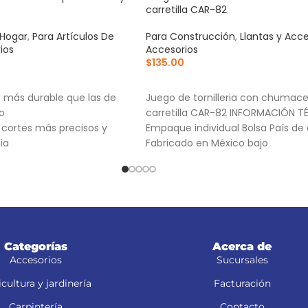
carretilla CAR-82
 Hogar
,
Para Artículos De
Para Construcción
,
Llantas y Acce
ios
Accesorios
$
135.00
RRITO
AÑADIR AL CARRITO
X más durable que las de
Juego de tornilleria con chumace
o
carretilla CAR-82 INFORMACIÓN T
a cortes más precisos y
Empaque individual Bolsa País de 
ia
Fabricado en México bajo
-7X, NM-6, NM-6P, NM-6S y
Categorías
Acerca de
Accesorios
Sucursales
cultura y jardinería
Facturación
Carpintería
Contacto