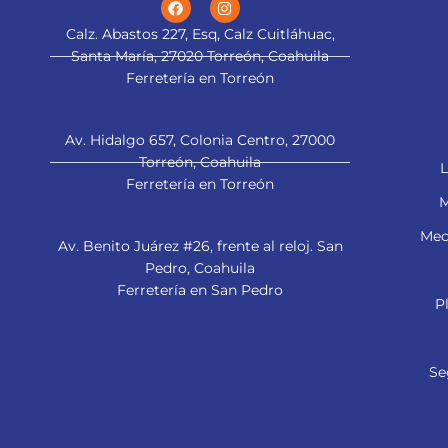
Calz. Abastos 227, Esq, Calz Cuitláhuac,
Santa María, 27020 Torreón, Coahuila
Ferretería en Torreón
Av. Hidalgo 657, Colonia Centro, 27000
Torreón, Coahuila
L
Ferretería en Torreón
M
Mec
Av. Benito Juárez #26, frente al reloj. San
Pedro, Coahuila
Ferretería en San Pedro
P
Se