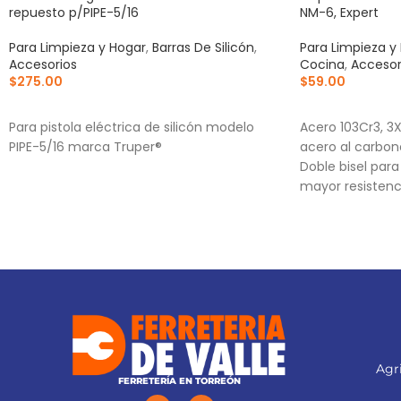
repuesto p/PIPE-5/16
NM-6, Expert
Para Limpieza y Hogar
,
Barras De Silicón
,
Para Limpieza y
Accesorios
Cocina
,
Accesor
$
275.00
$
59.00
AÑADIR AL CARRITO
AÑADIR AL CA
Para pistola eléctrica de silicón modelo
Acero 103Cr3, 3
PIPE-5/16 marca Truper®
acero al carbon
Doble bisel par
mayor resistenc
Para navajas NV
NV-6X
Agri
FERRETERÍA EN TORREÓN