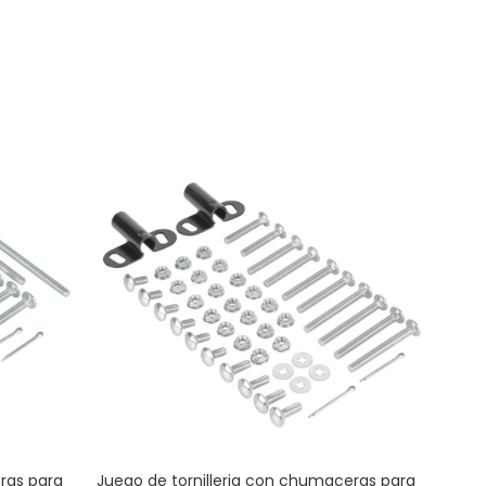
ras para
Juego de tornilleria con chumaceras para
Repu