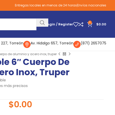
Entregas locales en menos de 24 horas
Envíos nacionales
0
Login / Register
$
0.00
 227, Torreón
Av. Hidalgo 657, Torreón
(871) 2657075
erpo de aluminio y acero inox, truper
le 6″ Cuerpo De
ero Inox, Truper
able
tes más precisos
$
0.00