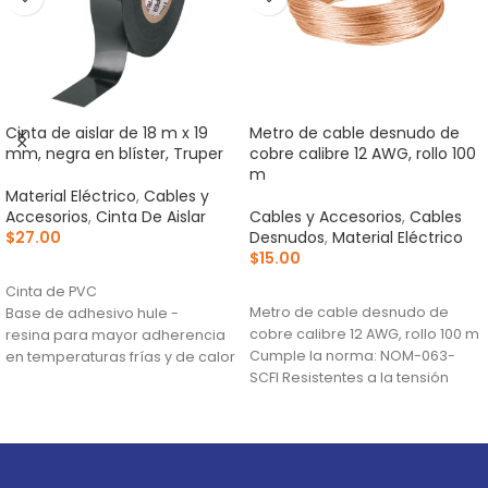
Cinta de aislar de 18 m x 19
Metro de cable desnudo de
mm, negra en blíster, Truper
cobre calibre 12 AWG, rollo 100
m
Material Eléctrico
,
Cables y
Accesorios
,
Cinta De Aislar
Cables y Accesorios
,
Cables
$
27.00
Desnudos
,
Material Eléctrico
$
15.00
AÑADIR AL CARRITO
AÑADIR AL CARRITO
Cinta de PVC
Metro de cable desnudo de
Base de adhesivo hule -
cobre calibre 12 AWG, rollo 100 m
resina para mayor adherencia
Cumple la norma: NOM-063-
en temperaturas frías y de calor
SCFI Resistentes a la tensión
(0 °C a 80 °C)
Retardante de flama y
excelente flexibilidad