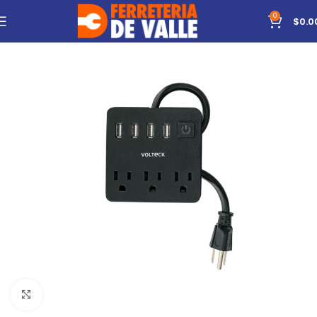
0
$
0.0
Click to enlarge