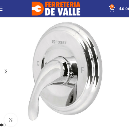
0
$
0.0
Click to enlarge