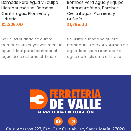
Bombas Para Agua y Equipo
Bombas Para Agua y Equipo
Hidroneumático
,
Bombas
Hidroneumático
,
Bombas
Centrífugas
,
Plomería y
Centrífugas
,
Plomería y
Grifería
Grifería
$
2,325.00
$
1,795.00
AÑADIR AL CARRITO
AÑADIR AL CARRITO
Se utiliza cuando se quiere
Se utiliza cuando se quiere
bombear un mayor volumen de
bombear un mayor volumen de
agua. Ideal para bombear el
agua. Ideal para bombear el
agua de la cisterna al tinaco
agua de la cisterna al tinaco
Altura máxima:
27 m
Altura máxima:
18 m
Flujo máximo:
157 L/min
Flujo máximo:
121 L/min
FERRETERÍA EN TORREÓN
Calz. Abastos 227, Esq, Calz Cuitláhuac, Santa María, 27020