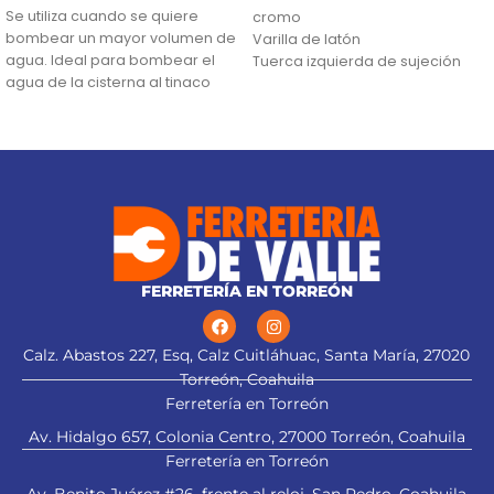
Se utiliza cuando se quiere
cromo
bombear un mayor volumen de
Varilla de latón
agua. Ideal para bombear el
Tuerca izquierda de sujeción
agua de la cisterna al tinaco
Altura máxima:
27 m
Flujo máximo:
152 L/min
FERRETERÍA EN TORREÓN
Calz. Abastos 227, Esq, Calz Cuitláhuac, Santa María, 27020
Torreón, Coahuila
Ferretería en Torreón
Av. Hidalgo 657, Colonia Centro, 27000 Torreón, Coahuila
Ferretería en Torreón