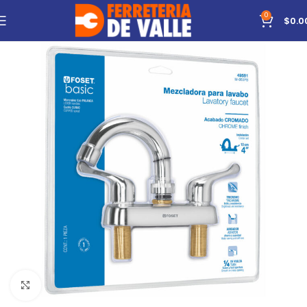
0
$
0.0
Click to enlarge