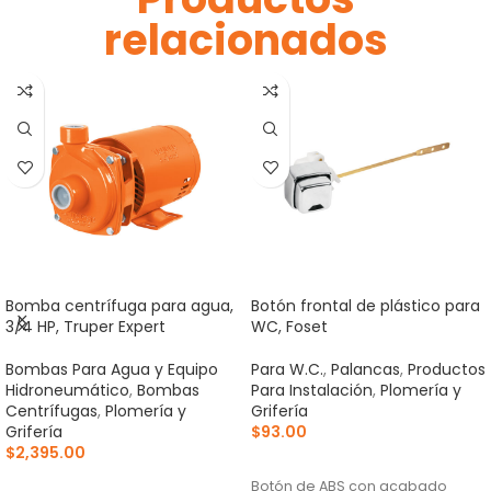
relacionados
Bomba centrífuga para agua,
Botón frontal de plástico para
3/4 HP, Truper Expert
WC, Foset
Bombas Para Agua y Equipo
Para W.C.
,
Palancas
,
Productos
Hidroneumático
,
Bombas
Para Instalación
,
Plomería y
Centrífugas
,
Plomería y
Grifería
Grifería
$
93.00
$
2,395.00
AÑADIR AL CARRITO
AÑADIR AL CARRITO
Botón de ABS con acabado