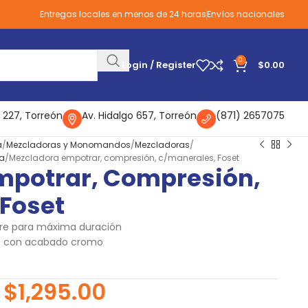
Entregas locales en menos de 24 horas
Envíos nacionales
0
Login / Register
$
0.00
 227, Torreón
Av. Hidalgo 657, Torreón
(871) 2657075
a
Mezcladoras y Monomandos
Mezcladoras
ra
Mezcladora empotrar, compresión, c/manerales, Foset
mpotrar, Compresión,
Foset
re para máxima duración
s con acabado cromo
$
1,295.00