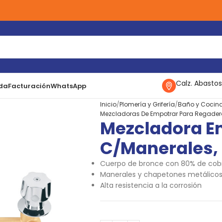
Calz. Abastos
da
Facturación
WhatsApp
Inicio
Plomería y Grifería
Baño y Cocin
Mezcladoras De Empotrar Para Regade
Mezcladora E
C/manerales, 
Cuerpo de bronce con 80% de cob
Manerales y chapetones metálico
Alta resistencia a la corrosión