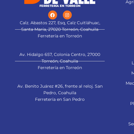
Agri
FERRETERÍA EN TORREÓN
Calz. Abastos 227, Esq, Calz Cuitláhuac,
Santa María, 27020 Torreón, Coahuila
Ferretería en Torreón
Av. Hidalgo 657, Colonia Centro, 27000
Torreón, Coahuila
L
Ferretería en Torreón
M
Mec
Av. Benito Juárez #26, frente al reloj. San
Pedro, Coahuila
Ferretería en San Pedro
P
Se