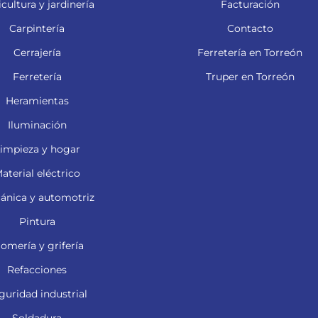
cultura y jardinería
Facturación
Carpintería
Contacto
Cerrajería
Ferretería en Torreón
Ferretería
Truper en Torreón
Heramientas
Iluminación
impieza y hogar
aterial eléctrico
ánica y automotriz
Pintura
lomería y grifería
Refacciones
guridad industrial
Soldadura