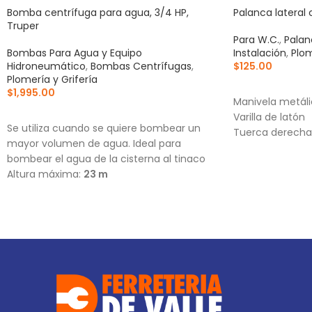
Bomba centrífuga para agua, 3/4 HP,
Palanca lateral
Truper
Para W.C.
,
Palan
Bombas Para Agua y Equipo
Instalación
,
Plom
Hidroneumático
,
Bombas Centrífugas
,
$
125.00
Plomería y Grifería
AÑADIR AL CA
$
1,995.00
Manivela metál
AÑADIR AL CARRITO
Varilla de latón
Se utiliza cuando se quiere bombear un
Tuerca derecha
mayor volumen de agua. Ideal para
bombear el agua de la cisterna al tinaco
Altura máxima:
23 m
Flujo máximo:
146 L/min