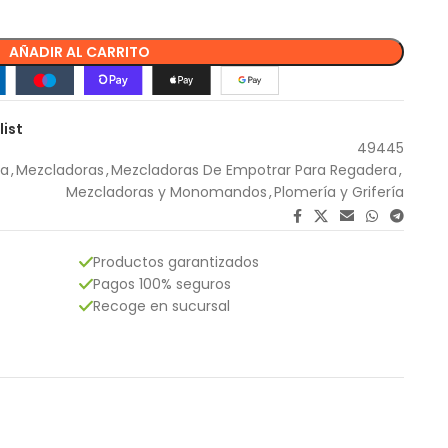
AÑADIR AL CARRITO
list
49445
na
,
Mezcladoras
,
Mezcladoras De Empotrar Para Regadera
,
Mezcladoras y Monomandos
,
Plomería y Grifería
Productos garantizados
Pagos 100% seguros
Recoge en sucursal