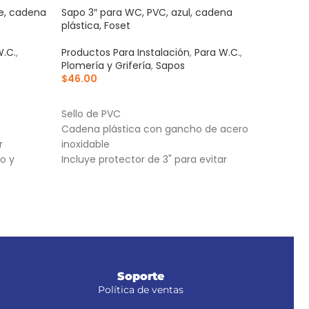
te, cadena
Sapo 3″ para WC, PVC, azul, cadena
Tubo
plástica, Foset
21, F
W.C.
,
Productos Para Instalación
,
Para W.C.
,
Tube
Plomería y Grifería
,
Sapos
Grife
$
46.00
$
26
AÑADIR AL CARRITO
AÑ
Sello de PVC
Tubo
Cadena plástica con gancho de acero
21, 
r
inoxidable
alta 
o y
Incluye protector de 3" para evitar
deformaciones durante el traslado y
almacenaje
Soporte
Política de ventas