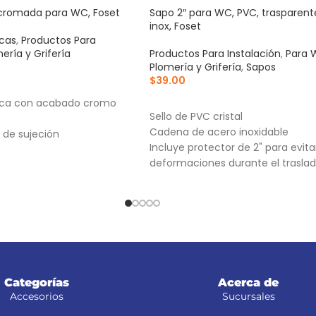
 cromada para WC, Foset
Sapo 2″ para WC, PVC, trasparen
inox, Foset
cas
,
Productos Para
ería y Grifería
Productos Para Instalación
,
Para 
Plomería y Grifería
,
Sapos
$
39.00
RRITO
AÑADIR AL CARRITO
ica con acabado cromo
Sello de PVC cristal
Cadena de acero inoxidable
 de sujeción
Incluye protector de 2" para evita
deformaciones durante el traslad
almacenaje
Categorías
Acerca de
Accesorios
Sucursales