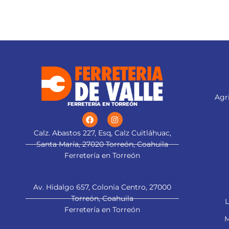
Flujo máximo:
148 L/min
Agri
FERRETERÍA EN TORREÓN
Calz. Abastos 227, Esq, Calz Cuitláhuac,
Santa María, 27020 Torreón, Coahuila
Ferretería en Torreón
Av. Hidalgo 657, Colonia Centro, 27000
Torreón, Coahuila
L
Ferretería en Torreón
M