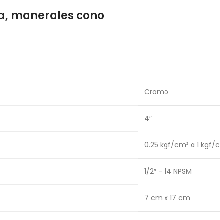
ga, manerales cono
Cromo
4″
0.25 kgf/cm² a 1 kgf/
1/2″ – 14 NPSM
7 cm x 17 cm