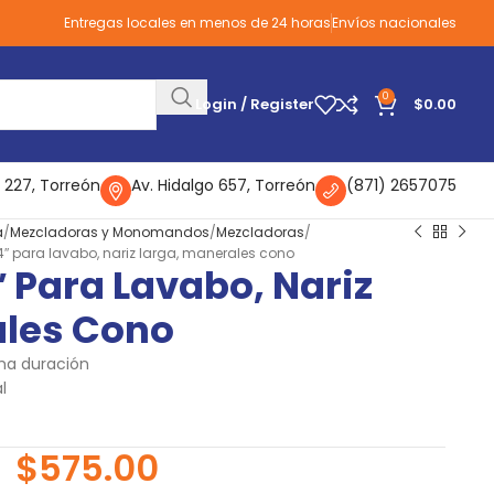
Entregas locales en menos de 24 horas
Envíos nacionales
0
Login / Register
$
0.00
 227, Torreón
Av. Hidalgo 657, Torreón
(871) 2657075
a
Mezcladoras y Monomandos
Mezcladoras
″ para lavabo, nariz larga, manerales cono
 Para Lavabo, Nariz
ales Cono
ma duración
l
$
575.00