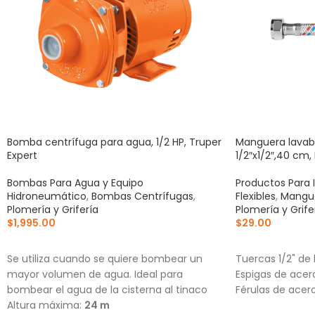
Bomba centrífuga para agua, 1/2 HP, Truper
Manguera lavabo
Expert
1/2″x1/2″,40 cm,
Bombas Para Agua y Equipo
Productos Para 
Hidroneumático
,
Bombas Centrífugas
,
Flexibles
,
Mangue
Plomería y Grifería
Plomería y Grife
$
1,995.00
$
29.00
AÑADIR AL CARRITO
AÑADIR AL CA
Se utiliza cuando se quiere bombear un
Tuercas 1/2" de
mayor volumen de agua. Ideal para
Espigas de acer
bombear el agua de la cisterna al tinaco
Férulas de acero
Altura máxima:
24 m