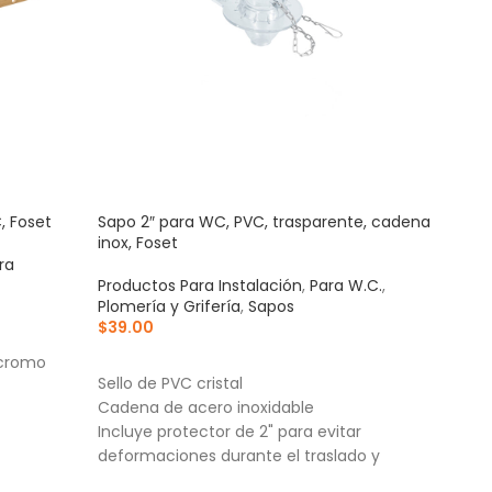
, Foset
Sapo 2″ para WC, PVC, trasparente, cadena
Tapa 
inox, Foset
ra
Para
Productos Para Instalación
,
Para W.C.
,
Para
Plomería y Grifería
,
Sapos
$
29
$
39.00
AÑ
AÑADIR AL CARRITO
 cromo
Tapa 
Sello de PVC cristal
alta
Cadena de acero inoxidable
Para
Incluye protector de 2" para evitar
broq
deformaciones durante el traslado y
Cier
almacenaje
cont