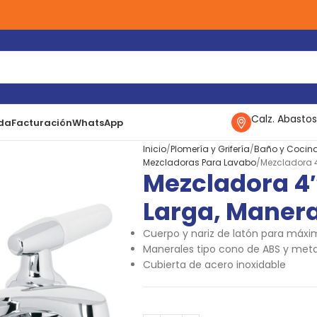
Calz. Abastos
da
Facturación
WhatsApp
Inicio
Plomería y Grifería
Baño y Cocin
Mezcladoras Para Lavabo
Mezcladora 4
Mezcladora 4″
Larga, Maner
Cuerpo y nariz de latón para máxi
Manerales tipo cono de ABS y meta
Cubierta de acero inoxidable