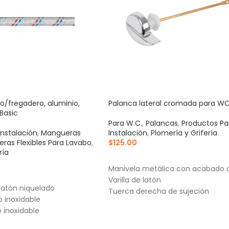
/fregadero, aluminio,
Palanca lateral cromada para WC
 Basic
Para W.C.
,
Palancas
,
Productos Pa
Instalación
,
Mangueras
Instalación
,
Plomería y Grifería
ras Flexibles Para Lavabo
,
$
125.00
ría
AÑADIR AL CARRITO
Manivela metálica con acabado
RRITO
Varilla de latón
 latón niquelado
Tuerca derecha de sujeción
o inoxidable
 inoxidable