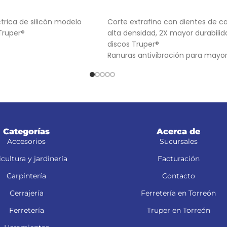
RRITO
AÑADIR AL CARRITO
ctrica de silicón modelo
Corte extrafino con dientes de c
Truper®
alta densidad, 2X mayor durabili
discos Truper®
Ranuras antivibración para mayo
estabilidad, que proporciona mej
acabado
(TCG) Triple Chip Grind: Dentado
alternado de forma plana y trape
para cortes limpios
Categorías
Acerca de
Accesorios
Sucursales
cultura y jardinería
Facturación
Carpintería
Contacto
Cerrajería
Ferretería en Torreón
Ferretería
Truper en Torreón