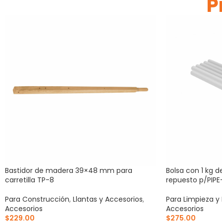
P
Bastidor de madera 39×48 mm para
Bolsa con 1 kg d
carretilla TP-8
repuesto p/PIPE
Para Construcción
,
Llantas y Accesorios
,
Para Limpieza y
Accesorios
Accesorios
$
229.00
$
275.00