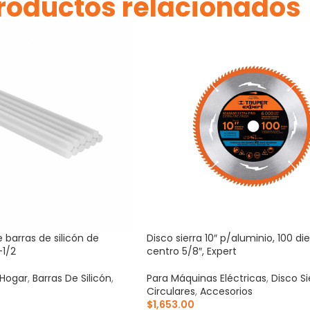
roductos relacionados
e barras de silicón de
Disco sierra 10″ p/aluminio, 100 di
-1/2
centro 5/8″, Expert
 Hogar
,
Barras De Silicón
,
Para Máquinas Eléctricas
,
Disco Si
Circulares
,
Accesorios
$
1,653.00