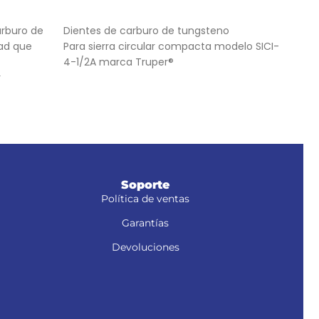
AÑADIR AL CARRITO
AÑ
arburo de
Dientes de carburo de tungsteno
Fabr
dad que
Para sierra circular compacta modelo SICI-
que 
4-1/2A marca Truper®
Dobl
r
mayo
or
Mayo
zoidal
Soporte
Política de ventas
Garantías
Devoluciones