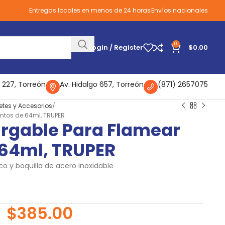
Entregas locales en menos de 24 horas
Envíos nacionales
0
Login / Register
$
0.00
 227, Torreón
Av. Hidalgo 657, Torreón
(871) 2657075
etes y Accesorios
ntos de 64ml, TRUPER
rgable Para Flamear
 64ml, TRUPER
co y boquilla de acero inoxidable
$
385.00