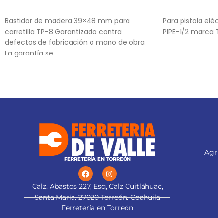
AÑADIR AL CARRITO
AÑADIR AL CA
Bastidor de madera 39×48 mm para
Para pistola elé
carretilla TP-8 Garantizado contra
PIPE-1/2 marca 
defectos de fabricación o mano de obra.
La garantía se
Agri
FERRETERÍA EN TORREÓN
Calz. Abastos 227, Esq, Calz Cuitláhuac,
Santa María, 27020 Torreón, Coahuila
Ferretería en Torreón