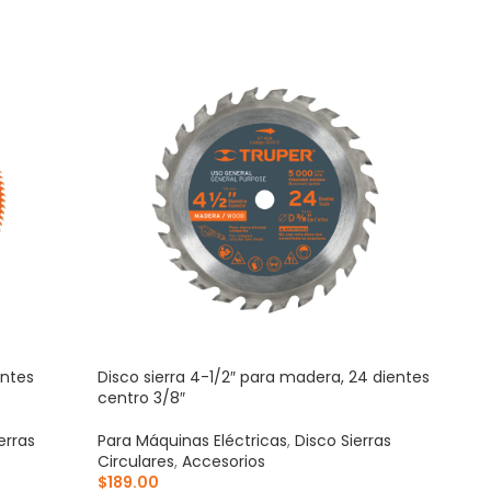
entes
Disco sierra 4-1/2″ para madera, 24 dientes
Estu
centro 3/8″
para
erras
Para Máquinas Eléctricas
,
Disco Sierras
Para
Circulares
,
Accesorios
Coci
$
189.00
$
20