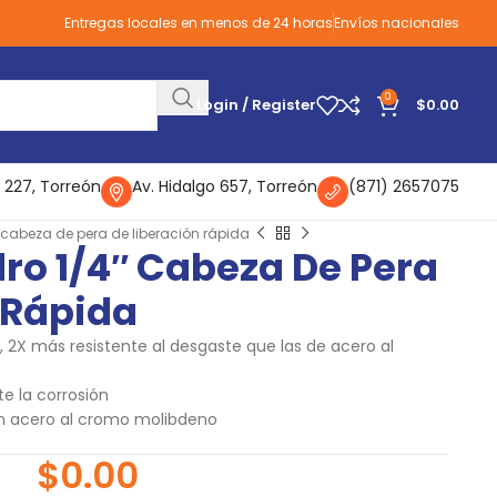
Entregas locales en menos de 24 horas
Envíos nacionales
0
Login / Register
$
0.00
 227, Torreón
Av. Hidalgo 657, Torreón
(871) 2657075
cabeza de pera de liberación rápida
o 1/4″ Cabeza De Pera
 Rápida
 2X más resistente al desgaste que las de acero al
e la corrosión
en acero al cromo molibdeno
$
0.00