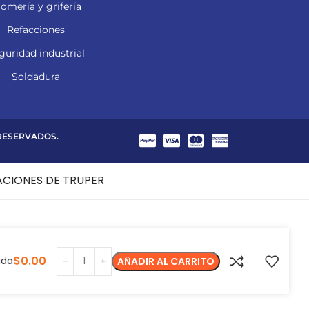
lomería y grifería
Refacciones
guridad industrial
Soldadura
 RESERVADOS.
ACIONES DE TRUPER
$
0.00
ida
AÑADIR AL CARRITO