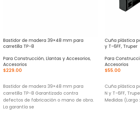
Bastidor de madera 39×48 mm para
Cuña plástica p
carretilla TP-8
y T-6FF, Truper
Para Construcción
,
Llantas y Accesorios
,
Para Construcc
Accesorios
Accesorios
$
229.00
$
55.00
AÑADIR AL CARRITO
AÑADIR AL CA
Bastidor de madera 39×48 mm para
Cuña plástica pa
carretilla TP-8 Garantizado contra
N y T-6FF, Tru
defectos de fabricación o mano de obra.
Medidas (Largo 
La garantía se