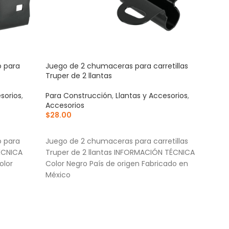
o para
Juego de 2 chumaceras para carretillas
Kit 
Truper de 2 llantas
276 
sorios
,
Para Construcción
,
Llantas y Accesorios
,
Otro
Accesorios
Acce
$
28.00
Eléct
$
57
AÑADIR AL CARRITO
AÑ
o para
Juego de 2 chumaceras para carretillas
Idea
ÉCNICA
Truper de 2 llantas INFORMACIÓN TÉCNICA
desba
olor
Color Negro País de origen Fabricado en
Comp
México
herr
Prác
el a