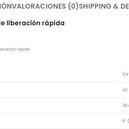
IÓN
VALORACIONES (0)
SHIPPING & DE
e liberación rápida
beración rápida
1/4
45
29
5″ 