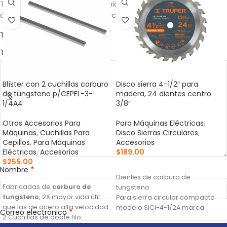
Tu dirección de correo electrónico no será publicada.
Los
*
campos obligatorios están marcados con
*
Tu puntuación
*
Tu valoración
Blíster con 2 cuchillas carburo
Disco sierra 4-1/2″ para
de tungsteno p/CEPEL-3-
madera, 24 dientes centro
1/4A4
3/8″
Otros Accesorios Para
Para Máquinas Eléctricas
,
Máquinas
,
Cuchillas Para
Disco Sierras Circulares
,
Cepillos
,
Para Máquinas
Accesorios
Eléctricas
,
Accesorios
$
189.00
$
255.00
AÑADIR AL CARRITO
*
Nombre
AÑADIR AL CARRITO
Dientes de carburo de
Fabricadas de
carburo de
tungsteno
tungsteno
, 2X mayor vida útil
Para sierra circular compacta
que las de acero alta velocidad
modelo SICI-4-1/2A marca
*
Correo electrónico
2 Cuchillas de doble filo
Truper®