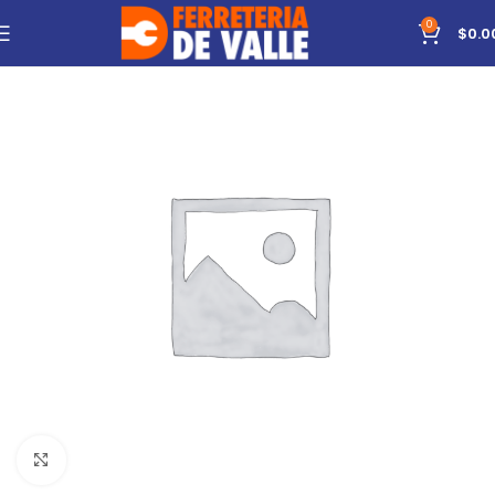
0
$
0.0
Click to enlarge