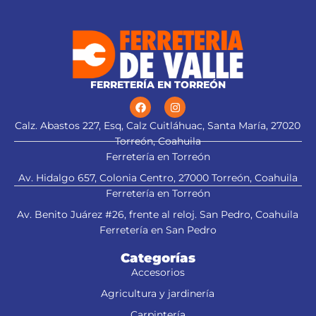
Para cepillos eléctricos
modelos CEPEL-3-1/4N2, CEPEL-
3-1/4N, CEPEL-3-1/4A4 y CEPEL-3-
Guardar mi nombre, correo electrónico y sitio web en este
1/4A3 (Descontinuado) marca
navegador para la próxima vez que haga un comentario.
Truper®
Este producto sustituye a: CU-
FERRETERÍA EN TORREÓN
CEPEL-3-1/4X (13092)
Calz. Abastos 227, Esq, Calz Cuitláhuac, Santa María, 27020
Torreón, Coahuila
Ferretería en Torreón
Av. Hidalgo 657, Colonia Centro, 27000 Torreón, Coahuila
Ferretería en Torreón
Av. Benito Juárez #26, frente al reloj. San Pedro, Coahuila
Ferretería en San Pedro
Categorías
Accesorios
Agricultura y jardinería
ENTREGAS LOCALES INMEDIATAS
Carpintería