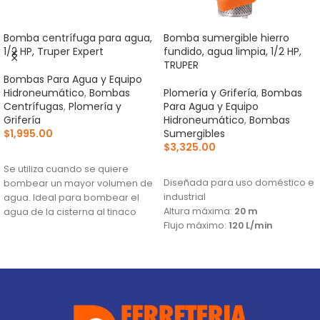
Bomba centrífuga para agua,
Bomba sumergible hierro
1/2 HP, Truper Expert
fundido, agua limpia, 1/2 HP,
TRUPER
Bombas Para Agua y Equipo
Hidroneumático
,
Bombas
Plomería y Grifería
,
Bombas
Centrífugas
,
Plomería y
Para Agua y Equipo
Grifería
Hidroneumático
,
Bombas
$
1,995.00
Sumergibles
$
3,325.00
AÑADIR AL CARRITO
AÑADIR AL CARRITO
Se utiliza cuando se quiere
Diseñada para uso doméstico e
bombear un mayor volumen de
industrial
agua. Ideal para bombear el
Altura máxima:
20 m
agua de la cisterna al tinaco
Flujo máximo:
120 L/min
Altura máxima:
24 m
Flujo máximo:
148 L/min