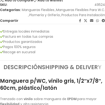
Add to compare
Add to wishlist
SKU:
49524
Categorías:
Mangueras Flexibles
,
Mangueras Flexibles Para W.C.
,
Plomería y Grifería
,
Productos Para Instalación
Compartir
Entregas locales inmediatas
Factura en todas tus compras
Productos garantizados
Pagos 100% seguros
Recoge en sucursal
DESCRIPCIÓN
SHIPPING & DELIVERY
Manguera p/WC, vinilo gris, 1/2″x7/8″,
60cm, plástico/latón
Trenzado con
vinilo
sobre manguera de
EPDM
para mayor
flexibilidad
y alta resistencia