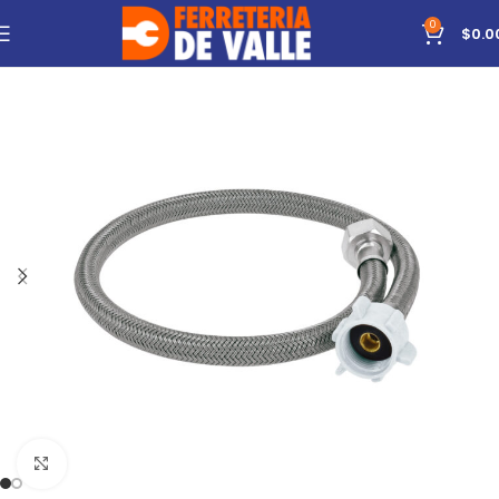
0
$
0.0
Click to enlarge