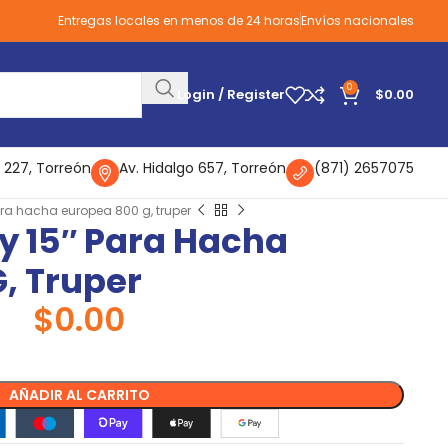
Entregas locales en menos de 24 horas
Envíos nacionales
0
Login / Register
$
0.00
 227, Torreón
Av. Hidalgo 657, Torreón
(871) 2657075
ra hacha europea 800 g, truper
y 15″ Para Hacha
, Truper
$
0.00
AÑADIR AL CARRITO