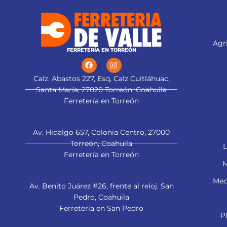
alternado de forma plana y trapezoidal
para cortes limpios
Agri
FERRETERÍA EN TORREÓN
Calz. Abastos 227, Esq, Calz Cuitláhuac,
Santa María, 27020 Torreón, Coahuila
Ferretería en Torreón
Av. Hidalgo 657, Colonia Centro, 27000
Torreón, Coahuila
L
Ferretería en Torreón
M
Mec
Av. Benito Juárez #26, frente al reloj. San
Pedro, Coahuila
Ferretería en San Pedro
P