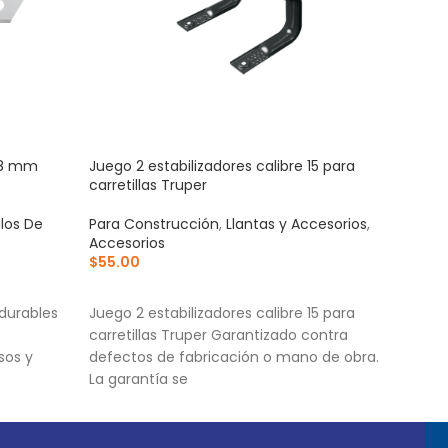
 18 mm
Juego 2 estabilizadores calibre 15 para
Mang
carretillas Truper
azul
ulos De
Para Construcción
,
Llantas y Accesorios
,
Acce
Accesorios
Para
$
55.00
$
1,3
AÑADIR AL CARRITO
AÑ
durables
Juego 2 estabilizadores calibre 15 para
Corr
carretillas Truper Garantizado contra
cort
sos y
defectos de fabricación o mano de obra.
Cuer
La garantía se
Torn