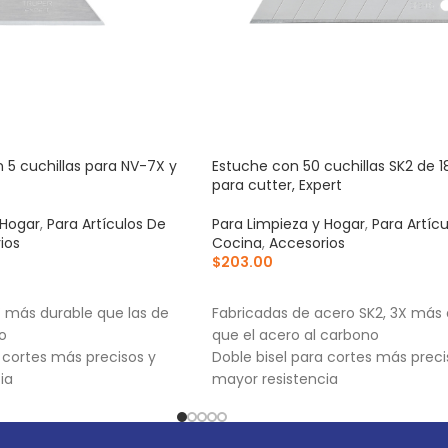
 5 cuchillas para NV-7X y
Estuche con 50 cuchillas SK2 de
para cutter, Expert
 Hogar
,
Para Artículos De
Para Limpieza y Hogar
,
Para Artíc
ios
Cocina
,
Accesorios
$
203.00
RRITO
AÑADIR AL CARRITO
X más durable que las de
Fabricadas de acero SK2, 3X más 
o
que el acero al carbono
a cortes más precisos y
Doble bisel para cortes más preci
ia
mayor resistencia
-7X, NM-6, NM-6P, NM-6S y
Mayor durabilidad de filo