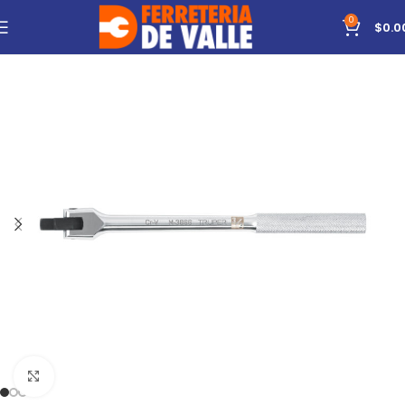
0
$
0.0
Click to enlarge