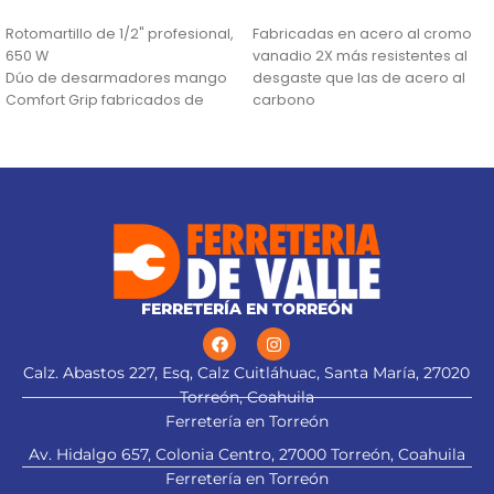
AÑADIR AL CARRITO
AÑADIR AL CARRITO
Rotomartillo de 1/2" profesional,
Fabricadas en acero al cromo
650 W
vanadio 2X más resistentes al
Dúo de desarmadores mango
desgaste que las de acero al
Comfort Grip fabricados de
carbono
polipropileno
Obstrucción en "C"
Juego de brocas para concreto
Ideal para zonas de difícil
con punta de carburo de
acceso a una llave recta
tungsteno para alta duración
FERRETERÍA EN TORREÓN
Calz. Abastos 227, Esq, Calz Cuitláhuac, Santa María, 27020
Torreón, Coahuila
Ferretería en Torreón
Av. Hidalgo 657, Colonia Centro, 27000 Torreón, Coahuila
Ferretería en Torreón