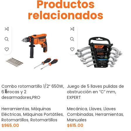
Productos
relacionados
Combo rotomartillo 1/2″ 650W,
Juego de 5 llaves pulidas de
6 brocas y 2
obstrucción en “C” mm,
desarmadores,PRO
EXPERT
Herramientas
,
Máquinas
Mecánica
,
Llaves
,
Llaves
Eléctricas
,
Máquinas Portátiles
,
Combinadas
,
Herramientas
,
Rotomartillos
,
Rotomartillos
Manuales
$
965.00
$
615.00