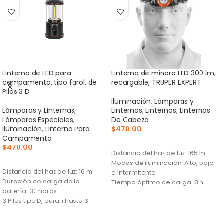
Linterna de LED para
Linterna de minero LED 300 lm,
campamento, tipo farol, de
recargable, TRUPER EXPERT
Pilas 3 D
Iluminación
,
Lámparas y
Lámparas y Linternas
,
Linternas
,
Linternas
,
Linternas
Lámparas Especiales
,
De Cabeza
Iluminación
,
Linterna Para
$
470.00
Campamento
AÑADIR AL CARRITO
$
470.00
Distancia del haz de luz: 165 m
AÑADIR AL CARRITO
Modos de iluminación: Alto, bajo
Distancia del haz de luz: 16 m
e intermitente
Duración de carga de la
Tiempo óptimo de carga: 8 h
batería: 30 horas
3 Pilas tipo D, duran hasta 3
veces más que las de zinc-