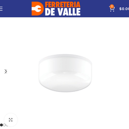
0
$
0.0
Click to enlarge