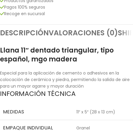
Productos garantizados
Pagos 100% seguros
Recoge en sucursal
DESCRIPCIÓN
VALORACIONES (0)
SHI
Llana 11″ dentado triangular, tipo
español, mgo madera
Especial para la aplicación de cemento o adhesivos en la
colocación de cerámica y piedra, permitiendo la salida de aire
para un mayor agarre y mayor duración
INFORMACIÓN TÉCNICA
MEDIDAS
11″ x 5″ (28 x 13 cm)
EMPAQUE INDIVIDUAL
Granel