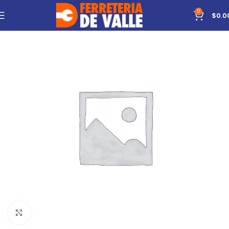
0
$
0.0
Click to enlarge