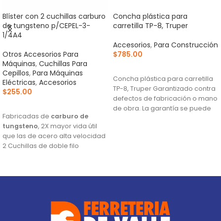
Blíster con 2 cuchillas carburo
Concha plástica para
de tungsteno p/CEPEL-3-
carretilla TP-8, Truper
1/4A4
Accesorios
,
Para Construcción
Otros Accesorios Para
$
785.00
Máquinas
,
Cuchillas Para
AÑADIR AL CARRITO
Cepillos
,
Para Máquinas
Concha plástica para carretilla
Eléctricas
,
Accesorios
TP-8, Truper Garantizado contra
$
255.00
defectos de fabricación o mano
AÑADIR AL CARRITO
de obra. La garantía se puede
Fabricadas de
carburo de
hacer
tungsteno
, 2X mayor vida útil
que las de acero alta velocidad
2 Cuchillas de doble filo
Para cepillos eléctricos
modelos CEPEL-3-1/4N2, CEPEL-
3-1/4N, CEPEL-3-1/4A4 y CEPEL-3-
1/4A3 (Descontinuado) marca
Truper®
Este producto sustituye a: CU-
CEPEL-3-1/4X (13092)