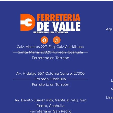
Agri
FERRETERÍA EN TORREÓN
Calz. Abastos 227, Esq, Calz Cuitláhuac,
Santa María, 27020 Torreón, Coahuila
Ferretería en Torreón
Av. Hidalgo 657, Colonia Centro, 27000
Torreón, Coahuila
L
Ferretería en Torreón
M
Mec
Av. Benito Juárez #26, frente al reloj. San
Pedro, Coahuila
Ferretería en San Pedro