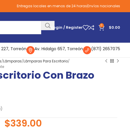
Entregas locales en menos de 24 horas
Envíos nacionales
0
Login / Register
$
0.00
 227, Torreón
Av. Hidalgo 657, Torreón
(871) 2657075
s
Lámparas
Lámparas Para Escritorio
nte
critorio Con Brazo
a)
$
339.00