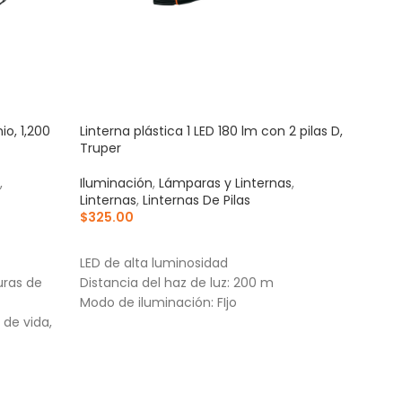
io, 1,200
Linterna plástica 1 LED 180 lm con 2 pilas D,
Lint
Truper
TRUP
,
Iluminación
,
Lámparas y Linternas
,
Lámp
Linternas
,
Linternas De Pilas
Refl
$
325.00
$
80
AÑADIR AL CARRITO
AÑ
LED de alta luminosidad
Dist
uras de
Distancia del haz de luz: 200 m
Modo
Modo de iluminación: FIjo
inte
 de vida,
eme
Dura
(alto