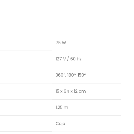
75 W
127 V / 60 Hz
360º, 180º, 150º
15 x 64 x 12 cm
1.25 m
Caja