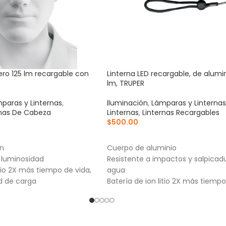
ero 125 lm recargable con
Linterna LED recargable, de alumin
lm, TRUPER
paras y Linternas
,
Iluminación
,
Lámparas y Linternas
rnas De Cabeza
Linternas
,
Linternas Recargables
$
500.00
RRITO
AÑADIR AL CARRITO
ón
Cuerpo de aluminio
 luminosidad
Resistente a impactos y salpicad
itio 2X más tiempo de vida,
agua
d de carga
Batería de ion litio 2X más tiempo
mayor velocidad de carga