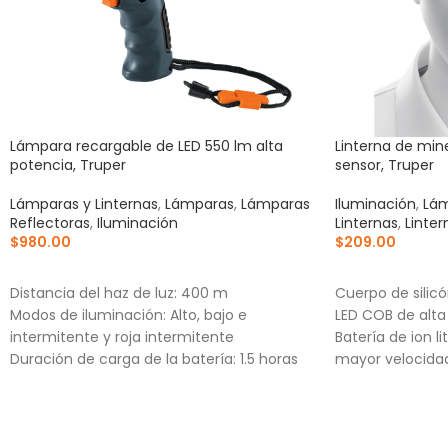
Lámpara recargable de LED 550 lm alta
Linterna de min
potencia, Truper
sensor, Truper
Lámparas y Linternas
,
Lámparas
,
Lámparas
Iluminación
,
Lám
Reflectoras
,
Iluminación
Linternas
,
Linte
$
980.00
$
209.00
AÑADIR AL CARRITO
AÑADIR AL CA
Distancia del haz de luz: 400 m
Cuerpo de silic
Modos de iluminación: Alto, bajo e
LED COB de alta
intermitente y roja intermitente
Batería de ion l
Duración de carga de la batería: 1.5 horas
mayor velocida
(alto), 3 horas (bajo)