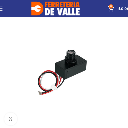
0
$
0.0
Click to enlarge