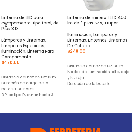
Linterna de LED para
Linterna de minero 1 LED 400
campamento, tipo farol, de
lm de 3 pilas AAA, Truper
Pilas 3 D
Iluminación
,
Lámparas y
Lámparas y Linternas
,
Linternas
,
Linternas
,
Linternas
Lámparas Especiales
,
De Cabeza
Iluminación
,
Linterna Para
$
248.00
Campamento
AÑADIR AL CARRITO
$
470.00
Distancia del haz de luz: 30 m
AÑADIR AL CARRITO
Modos de iluminación: alto, bajo
Distancia del haz de luz: 16 m
y luz roja
Duración de carga de la
Duración de la batería
batería: 30 horas
(runtime): 2.5 horas (alto), 4
3 Pilas tipo D, duran hasta 3
horas (bajo)
veces más que las de zinc-
carbón