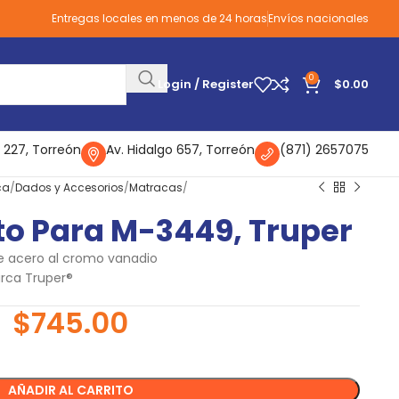
Entregas locales en menos de 24 horas
Envíos nacionales
0
Login / Register
$
0.00
 227, Torreón
Av. Hidalgo 657, Torreón
(871) 2657075
ca
Dados y Accesorios
Matracas
to Para M-3449, Truper
e acero al cromo vanadio
rca Truper®
$
745.00
AÑADIR AL CARRITO