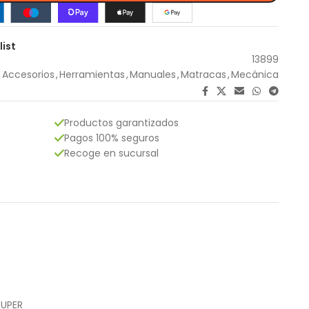
list
13899
 Accesorios
,
Herramientas
,
Manuales
,
Matracas
,
Mecánica
Productos garantizados
Pagos 100% seguros
Recoge en sucursal
RUPER