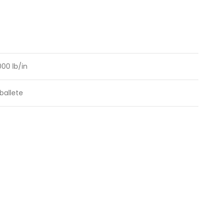
000 lb/in
ballete