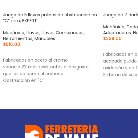
Juego de 5 llaves pulidas de obstrucción en
Juego de 7 dado
“C” mm, EXPERT
Mecánica
,
Dado
Mecánica
,
Llaves
,
Llaves Combinadas
,
Adaptadores
,
He
Herramientas
,
Manuales
$
239.00
$
615.00
AÑADIR AL CA
AÑADIR AL CARRITO
Fabricados en a
Fabricadas en acero al cromo
acabado pulido 
vanadio 2X más resistentes al desgaste
oxidación y de f
que las de acero al carbono
Sistema de suje
Obstrucción en "C"
puntas convexa
Ideal para zonas de difícil acceso a una
aumentan el tor
llave recta
cabezas de torni
Medida marcada 