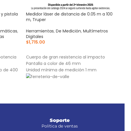
y pistola
Medidor láser de distancia de 0.05 m a 100
Rema
m, Truper
Manu
umáticas
,
Herramientas
,
De Medición
,
Multímetros
Rem
as
Digitales
$
28
$
1,715.00
AÑ
AÑADIR AL CARRITO
Cuer
potencia
Cuerpo de gran resistencia al impacto
anti
Pantalla a color de 46 mm
4 bo
so de 400
Unidad mínima de medición 1 mm
de h
1/8",
 1/4" NPT
Boqui
Este producto sustituye a: MELA-40
iden
(18236)
Soporte
Política de ventas