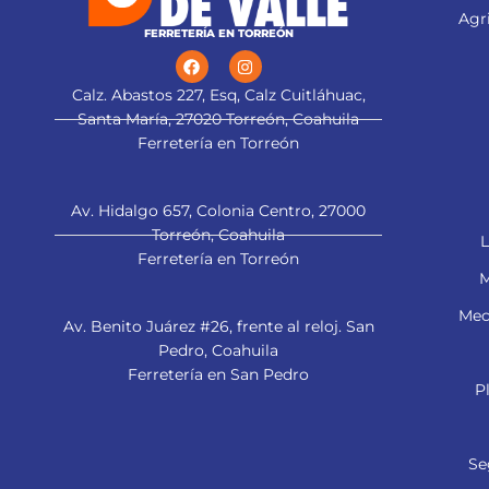
Agri
FERRETERÍA EN TORREÓN
Calz. Abastos 227, Esq, Calz Cuitláhuac,
Santa María, 27020 Torreón, Coahuila
Ferretería en Torreón
Av. Hidalgo 657, Colonia Centro, 27000
Torreón, Coahuila
L
Ferretería en Torreón
M
Mec
Av. Benito Juárez #26, frente al reloj. San
Pedro, Coahuila
Ferretería en San Pedro
P
Se