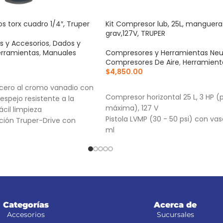
s torx cuadro 1/4″, Truper
Kit Compresor lub, 25L, manguera 
grav,127V, TRUPER
s y Accesorios
,
Dados y
rramientas
,
Manuales
Compresores y Herramientas Ne
Compresores De Aire
,
Herramient
$
4,850.00
RRITO
AÑADIR AL CARRITO
cero al cromo vanadio con
Compresor horizontal 25 L, 3 HP (
espejo resistente a la
máxima), 127 V
ácil limpieza
Pistola LVMP (30 - 50 psi) con va
ción Truper-Drive con
ml
s que aseguran y
Manguera de PVC 5 m, conexiones
que sin dañar tuercas ni
llos
para fácil identificación
Categorías
Acerca de
Accesorios
Sucursales