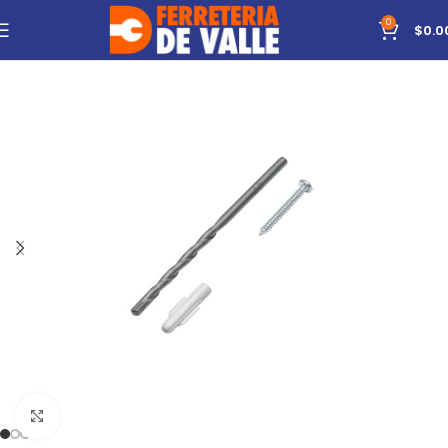
0
$
0.0
Click to enlarge