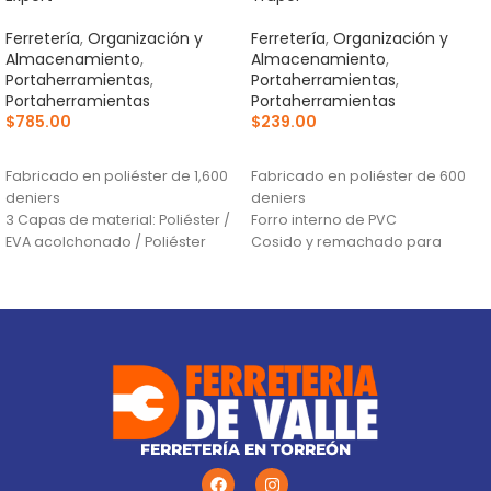
Ferretería
,
Organización y
Ferretería
,
Organización y
Almacenamiento
,
Almacenamiento
,
Portaherramientas
,
Portaherramientas
,
Portaherramientas
Portaherramientas
$
785.00
$
239.00
AÑADIR AL CARRITO
AÑADIR AL CARRITO
Fabricado en poliéster de 1,600
Fabricado en poliéster de 600
deniers
deniers
3 Capas de material: Poliéster /
Forro interno de PVC
EVA acolchonado / Poliéster
Cosido y remachado para
Lavable
incrementar su resistencia y
durabilidad
FERRETERÍA EN TORREÓN