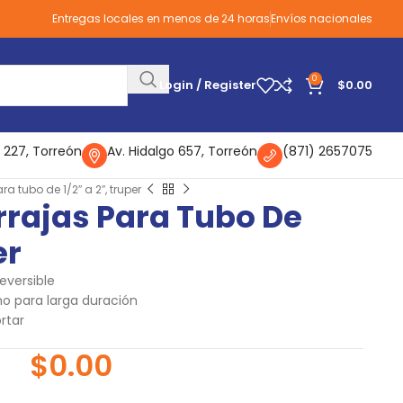
Entregas locales en menos de 24 horas
Envíos nacionales
0
Login / Register
$
0.00
 227, Torreón
Av. Hidalgo 657, Torreón
(871) 2657075
ra tubo de 1/2″ a 2″, truper
rrajas Para Tubo De
er
eversible
mo para larga duración
rtar
$
0.00