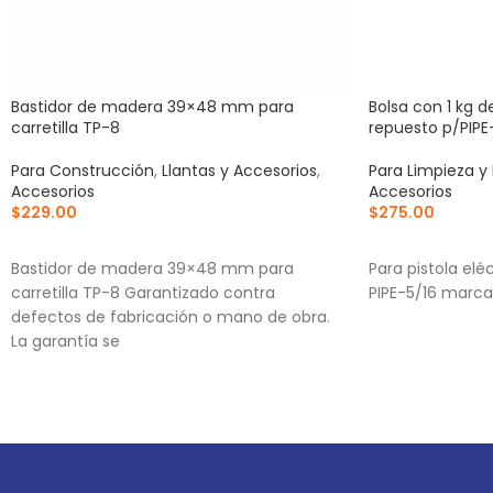
Bastidor de madera 39×48 mm para
Bolsa con 1 kg d
carretilla TP-8
repuesto p/PIPE
Para Construcción
,
Llantas y Accesorios
,
Para Limpieza y
Accesorios
Accesorios
$
229.00
$
275.00
AÑADIR AL CARRITO
AÑADIR AL CA
Bastidor de madera 39×48 mm para
Para pistola elé
carretilla TP-8 Garantizado contra
PIPE-5/16 marca
defectos de fabricación o mano de obra.
La garantía se