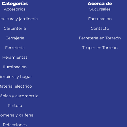
Categorías
Acerca de
Accesorios
Sucursales
cultura y jardinería
Facturación
Carpintería
Contacto
Cerrajería
Ferretería en Torreón
Ferretería
Truper en Torreón
Heramientas
Iluminación
impieza y hogar
aterial eléctrico
ánica y automotriz
Pintura
lomería y grifería
Refacciones