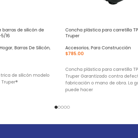
e barras de silicón de
Concha plástica para carretilla T
-5/16
Truper
 Hogar
,
Barras De Silicón
,
Accesorios
,
Para Construcción
$
785.00
AÑADIR AL CARRITO
RRITO
Concha plástica para carretilla T
ctrica de silicón modelo
Truper Garantizado contra defec
 Truper®
fabricación o mano de obra. La g
puede hacer