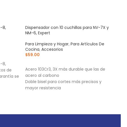
P-8,
Dispensador con 10 cuchillas para NV-7X y
Eje l
NM-6, Expert
Para
Para Limpieza y Hogar
,
Para Artículos De
Acce
Cocina
,
Accesorios
$
135
$
59.00
AÑ
AÑADIR AL CARRITO
P-8,
Eje l
Acero 103Cr3, 3X más durable que las de
tos de
INFO
acero al carbono
arantía se
Empa
Doble bisel para cortes más precisos y
Fabr
mayor resistencia
Para navajas NV-7X, NM-6, NM-6P, NM-6S y
NV-6X