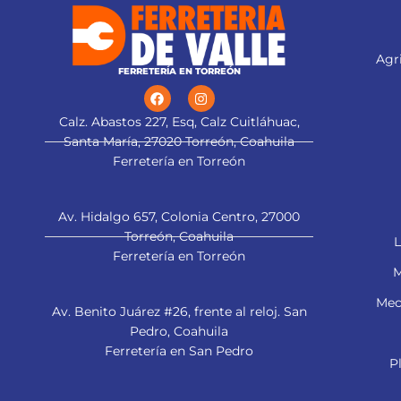
Agri
FERRETERÍA EN TORREÓN
Calz. Abastos 227, Esq, Calz Cuitláhuac,
Santa María, 27020 Torreón, Coahuila
Ferretería en Torreón
Av. Hidalgo 657, Colonia Centro, 27000
Torreón, Coahuila
L
Ferretería en Torreón
M
Mec
Av. Benito Juárez #26, frente al reloj. San
Pedro, Coahuila
Ferretería en San Pedro
P