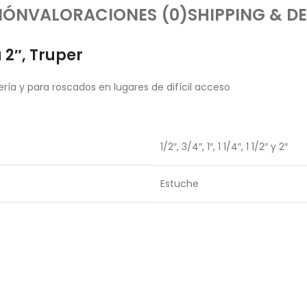
IÓN
VALORACIONES (0)
SHIPPING & DE
 2″, Truper
ría y para roscados en lugares de difícil acceso
1/2″, 3/4″, 1″, 1 1/4″, 1 1/2″ y 2″
Estuche