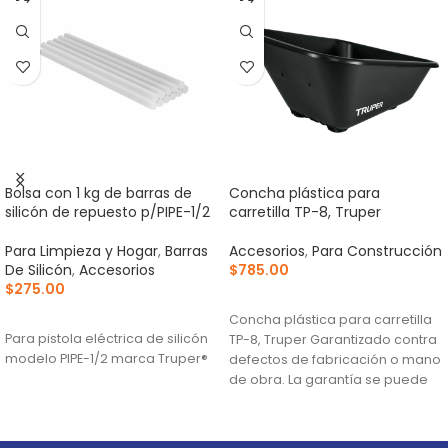
Bolsa con 1 kg de barras de
Concha plástica para
silicón de repuesto p/PIPE-1/2
carretilla TP-8, Truper
Para Limpieza y Hogar
,
Barras
Accesorios
,
Para Construcción
De Silicón
,
Accesorios
$
785.00
$
275.00
AÑADIR AL CARRITO
AÑADIR AL CARRITO
Concha plástica para carretilla
Para pistola eléctrica de silicón
TP-8, Truper Garantizado contra
modelo PIPE-1/2 marca Truper®
defectos de fabricación o mano
de obra. La garantía se puede
hacer