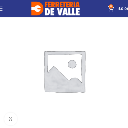
0
$
0.0
Click to enlarge