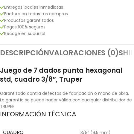
Entregas locales inmediatas
Factura en todas tus compras
Productos garantizados
Pagos 100% seguros
Recoge en sucursal
DESCRIPCIÓN
VALORACIONES (0)
SHI
Juego de 7 dados punta hexagonal
std, cuadro 3/8″, Truper
Garantizado contra defectos de fabricación o mano de obra.
La garantía se puede hacer válida con cualquier distribuidor de
TRUPER
INFORMACIÓN TÉCNICA
CUADRO
3/8″ (9.5 mm)