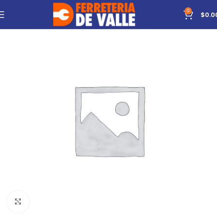
0
$
0.0
Click to enlarge