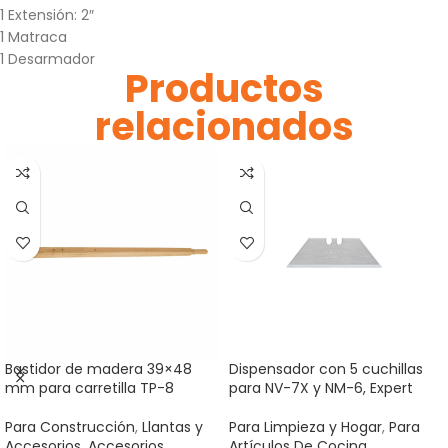
1 Extensión: 2″
1 Matraca
1 Desarmador
Productos
relacionados
Bastidor de madera 39×48
Dispensador con 5 cuchillas
mm para carretilla TP-8
para NV-7X y NM-6, Expert
Para Construcción
,
Llantas y
Para Limpieza y Hogar
,
Para
Accesorios
,
Accesorios
Artículos De Cocina
,