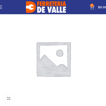
0
$
0.0
Click to enlarge