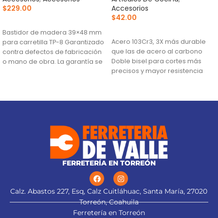
$
229.00
Accesorios
$
42.00
AÑADIR AL CARRITO
AÑADIR AL CARRITO
Bastidor de madera 39×48 mm
Acero 103Cr3, 3X más durable
para carretilla TP-8 Garantizado
que las de acero al carbono
contra defectos de fabricación
Doble bisel para cortes más
o mano de obra. La garantía se
precisos y mayor resistencia
Para navajas NV-7X, NM-6, NM-
6P, NM-6S y NV-6X
FERRETERÍA EN TORREÓN
Calz. Abastos 227, Esq, Calz Cuitláhuac, Santa María, 27020
Torreón, Coahuila
Ferretería en Torreón