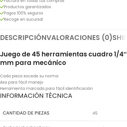
Factura en todas tus compras
Productos garantizados
Pagos 100% seguros
Recoge en sucursal
DESCRIPCIÓN
VALORACIONES (0)
SHI
Juego de 45 herramientas cuadro 1/4″
mm para mecánico
Cada pieza excede su norma
Asa para fácil manejo
Herramienta marcada para fácil identificación
INFORMACIÓN TÉCNICA
CANTIDAD DE PIEZAS
45