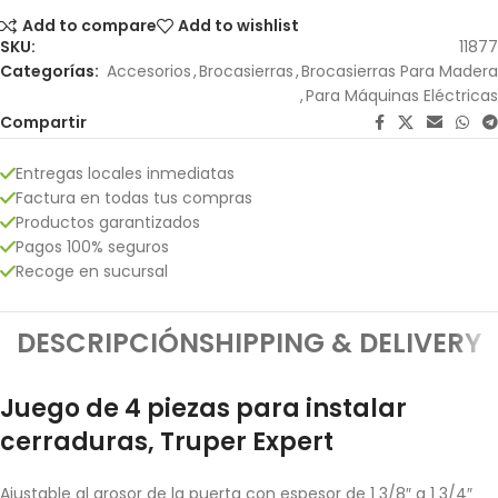
Add to compare
Add to wishlist
SKU:
11877
Categorías:
Accesorios
,
Brocasierras
,
Brocasierras Para Madera
,
Para Máquinas Eléctricas
Compartir
Entregas locales inmediatas
Factura en todas tus compras
Productos garantizados
Pagos 100% seguros
Recoge en sucursal
DESCRIPCIÓN
SHIPPING & DELIVERY
Juego de 4 piezas para instalar
cerraduras, Truper Expert
Ajustable al grosor de la puerta con espesor de 1 3/8″ a 1 3/4″