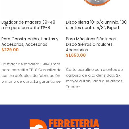
Bastidor de madera 39×48
Disco sierra 10″ p/aluminio, 100
mm para carretilla TP-8
dientes centro 5/8″, Expert
Para Construcción
,
Llantas y
Para Máquinas Eléctricas
,
Accesorios
,
Accesorios
Disco Sierras Circulares
,
$
229.00
Accesorios
$
1,653.00
AÑADIR AL CARRITO
AÑADIR AL CARRITO
Bastidor de madera 39×48 mm
Corte extrafino con dientes de
para carretilla TP-8 Garantizado
carburo de alta densidad, 2X
contra defectos de fabricación
mayor durabilidad que discos
o mano de obra. La garantía se
Truper®
Ranuras antivibración para
mayor estabilidad, que
proporciona mejor acabado
(TCG) Triple Chip Grind: Dentado
alternado de forma plana y
trapezoidal para cortes limpios