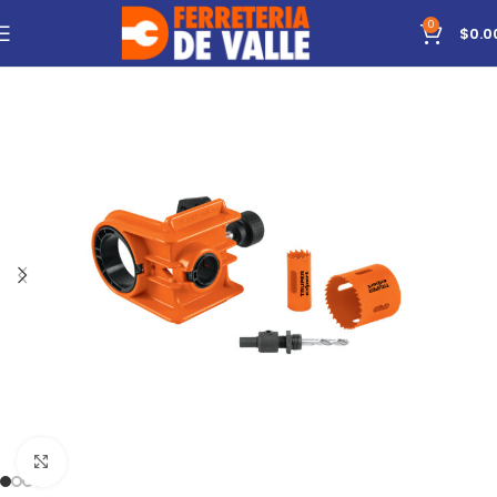
0
$
0.0
Click to enlarge