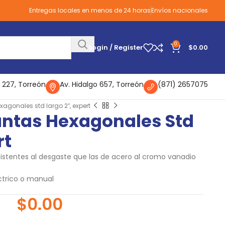
Entregas locales en menos de 24 horas
Envíos nacionales
0
Login / Register
$
0.00
 227, Torreón
Av. Hidalgo 657, Torreón
(871) 2657075
xagonales std largo 2″, expert
untas Hexagonales Std
rt
istentes al desgaste que las de acero al cromo vanadio
ctrico o manual
$
0.00