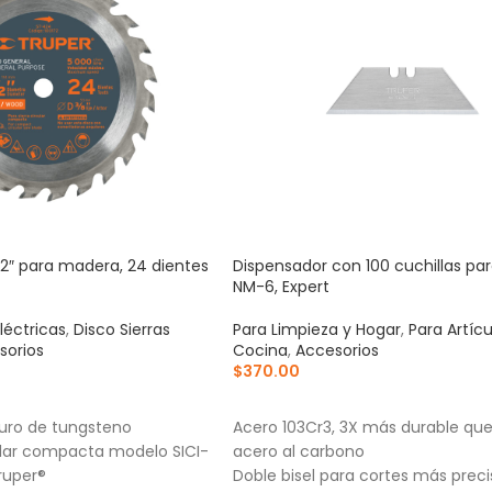
/2″ para madera, 24 dientes
Dispensador con 100 cuchillas pa
NM-6, Expert
léctricas
,
Disco Sierras
Para Limpieza y Hogar
,
Para Artíc
sorios
Cocina
,
Accesorios
$
370.00
RRITO
AÑADIR AL CARRITO
uro de tungsteno
Acero 103Cr3, 3X más durable que
cular compacta modelo SICI-
acero al carbono
ruper®
Doble bisel para cortes más preci