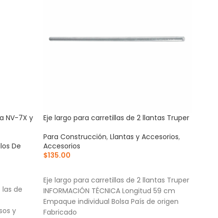
ra NV-7X y
Eje largo para carretillas de 2 llantas Truper
Mang
azul
Para Construcción
,
Llantas y Accesorios
,
ulos De
Accesorios
Acce
$
135.00
Para
$
1,3
AÑADIR AL CARRITO
AÑ
Eje largo para carretillas de 2 llantas Truper
 las de
Corr
INFORMACIÓN TÉCNICA Longitud 59 cm
cort
Empaque individual Bolsa País de origen
sos y
Cuer
Fabricado