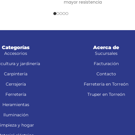
mayor resistencia
Para navajas NV-7X, NM-6, NM-6P
NV-6X
Categorías
Acerca de
Accesorios
Sucursales
cultura y jardinería
Facturación
Carpintería
Contacto
Cerrajería
Ferretería en Torreón
Ferretería
Truper en Torreón
Heramientas
Iluminación
impieza y hogar