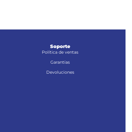
Torn
, NM-6S y
Soporte
Política de ventas
Garantías
Devoluciones