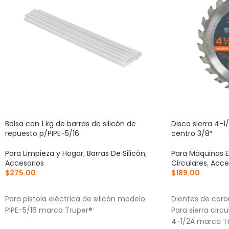
Bolsa con 1 kg de barras de silicón de
Disco sierra 4-1
repuesto p/PIPE-5/16
centro 3/8″
Para Limpieza y Hogar
,
Barras De Silicón
,
Para Máquinas E
Accesorios
Circulares
,
Acce
$
275.00
$
189.00
AÑADIR AL CARRITO
AÑADIR AL CA
Para pistola eléctrica de silicón modelo
Dientes de carb
PIPE-5/16 marca Truper®
Para sierra cir
4-1/2A marca T