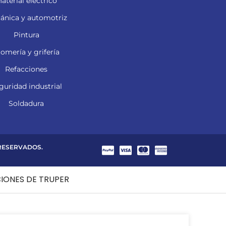
aterial eléctrico
ánica y automotriz
Pintura
lomería y grifería
Refacciones
guridad industrial
Soldadura
 RESERVADOS.
CIONES DE TRUPER