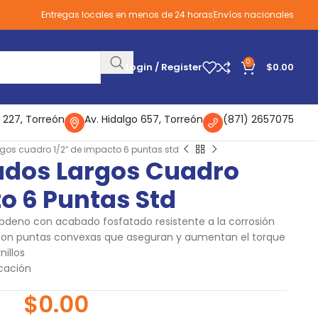
Entregas locales en menos de 24 horas
Envíos nacionales
0
Login / Register
$
0.00
 227, Torreón
Av. Hidalgo 657, Torreón
(871) 2657075
rgos cuadro 1/2″ de impacto 6 puntas std
ados Largos Cuadro
to 6 Puntas Std
bdeno con acabado fosfatado resistente a la corrosión
 con puntas convexas que aseguran y aumentan el torque
nillos
icación
$
0.00