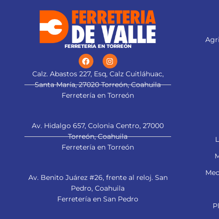
1/4X (13092)
Agri
FERRETERÍA EN TORREÓN
Calz. Abastos 227, Esq, Calz Cuitláhuac,
Santa María, 27020 Torreón, Coahuila
Ferretería en Torreón
Av. Hidalgo 657, Colonia Centro, 27000
Torreón, Coahuila
L
Ferretería en Torreón
M
Mec
Av. Benito Juárez #26, frente al reloj. San
Pedro, Coahuila
Ferretería en San Pedro
P