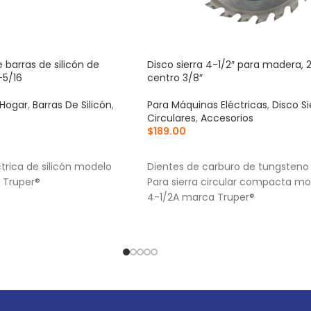
e barras de silicón de
Disco sierra 4-1/2″ para madera, 
-5/16
centro 3/8″
 Hogar
,
Barras De Silicón
,
Para Máquinas Eléctricas
,
Disco Si
Circulares
,
Accesorios
$
189.00
RRITO
AÑADIR AL CARRITO
ctrica de silicón modelo
Dientes de carburo de tungsteno
 Truper®
Para sierra circular compacta mo
4-1/2A marca Truper®