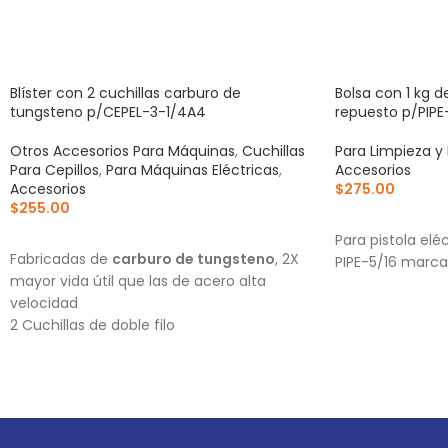
Blíster con 2 cuchillas carburo de
Bolsa con 1 kg d
tungsteno p/CEPEL-3-1/4A4
repuesto p/PIPE
Otros Accesorios Para Máquinas
,
Cuchillas
Para Limpieza y
Para Cepillos
,
Para Máquinas Eléctricas
,
Accesorios
Accesorios
$
275.00
$
255.00
AÑADIR AL CA
AÑADIR AL CARRITO
Para pistola elé
Fabricadas de
carburo de tungsteno
, 2X
PIPE-5/16 marca
mayor vida útil que las de acero alta
velocidad
2 Cuchillas de doble filo
Para cepillos eléctricos modelos CEPEL-3-
1/4N2, CEPEL-3-1/4N, CEPEL-3-1/4A4 y
CEPEL-3-1/4A3 (Descontinuado) marca
Truper®
Este producto sustituye a: CU-CEPEL-3-