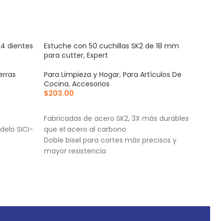
24 dientes
Estuche con 50 cuchillas SK2 de 18 mm
Jueg
para cutter, Expert
carre
erras
Para Limpieza y Hogar
,
Para Artículos De
Para
Cocina
,
Accesorios
Acce
$
203.00
$
55
AÑADIR AL CARRITO
AÑ
Fabricadas de acero SK2, 3X más durables
Jueg
delo SICI-
que el acero al carbono
carr
Doble bisel para cortes más precisos y
defe
mayor resistencia
La g
Mayor durabilidad de filo