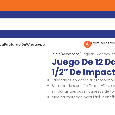
Calz. Abastos
da
Facturación
WhatsApp
Inicio
Accesorios
juego de 12 dados la
Juego De 12 D
1/2″ De Impac
Fabricados en acero al cromo moli
Sistema de sujeción Truper-Drive
sin dañar tuercas ni cabezas de tor
Medida marcada para fácil identif