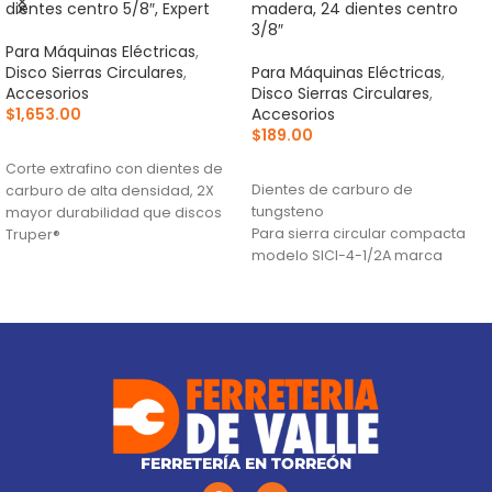
dientes centro 5/8″, Expert
madera, 24 dientes centro
3/8″
Para Máquinas Eléctricas
,
Disco Sierras Circulares
,
Para Máquinas Eléctricas
,
Accesorios
Disco Sierras Circulares
,
$
1,653.00
Accesorios
$
189.00
AÑADIR AL CARRITO
AÑADIR AL CARRITO
Corte extrafino con dientes de
Dientes de carburo de
carburo de alta densidad, 2X
tungsteno
mayor durabilidad que discos
Para sierra circular compacta
Truper®
modelo SICI-4-1/2A marca
Ranuras antivibración para
Truper®
mayor estabilidad, que
proporciona mejor acabado
(TCG) Triple Chip Grind: Dentado
alternado de forma plana y
trapezoidal para cortes limpios
FERRETERÍA EN TORREÓN