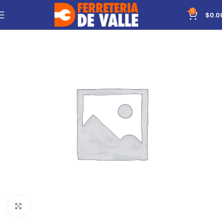
0
$
0.0
Click to enlarge