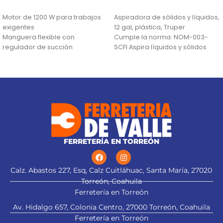
AÑADIR AL CARRITO
AÑADIR AL CARRITO
Motor de 1200 W para trabajos
Aspiradora de sólidos y líquidos,
exigentes
12 gal, plástica, Truper
Manguera flexible con
Cumple la norma: NOM-003-
regulador de succión
SCFI Aspira líquidos y sólidos
Llantas que no dañan los pisos
Filtro plisado desmontable
Manguera
FERRETERÍA EN TORREÓN
Calz. Abastos 227, Esq, Calz Cuitláhuac, Santa María, 27020
Torreón, Coahuila
Ferretería en Torreón
Av. Hidalgo 657, Colonia Centro, 27000 Torreón, Coahuila
Ferretería en Torreón