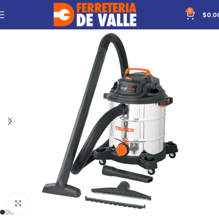
0
$
0.0
Click to enlarge