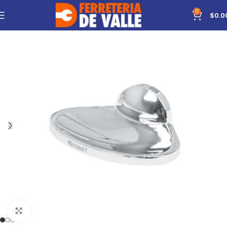
0
$
0.0
Click to enlarge