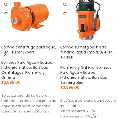
Bomba centrífuga para agua,
Bomba sumergible hierro
1 HP, Truper Expert
fundido, agua limpia, 3/4 HP,
TRUPER
Bombas Para Agua y Equipo
Hidroneumático
,
Bombas
Plomería y Grifería
,
Bombas
Centrífugas
,
Plomería y
Para Agua y Equipo
Grifería
Hidroneumático
,
Bombas
$
2,595.00
Sumergibles
$
3,995.00
AÑADIR AL CARRITO
AÑADIR AL CARRITO
Se utiliza cuando se quiere
Diseñada para uso doméstico e
bombear un mayor volumen de
industrial
agua. Ideal para bombear el
Altura máxima:
25 m
agua de la cisterna al tinaco
Flujo máximo:
125 L/min
Altura máxima:
33 m