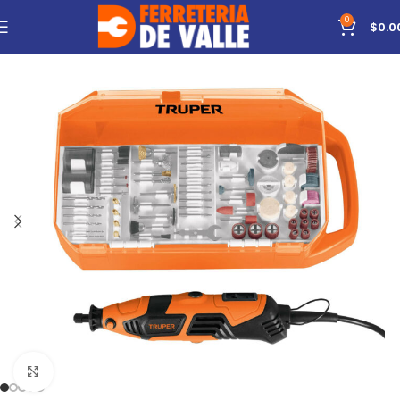
0
$
0.0
Click to enlarge