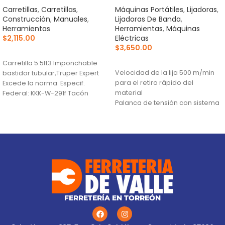
Carretillas
,
Carretillas
,
Máquinas Portátiles
,
Lijadoras
,
Construcción
,
Manuales
,
Lijadoras De Banda
,
Herramientas
Herramientas
,
Máquinas
$
2,115.00
Eléctricas
$
3,650.00
AÑADIR AL CARRITO
AÑADIR AL CARRITO
Carretilla 5.5ft3 Imponchable
Velocidad de la lija 500 m/min
bastidor tubular,Truper Expert
para el retiro rápido del
Excede la norma: Especif.
material
Federal: KKK-W-291f Tacón
Palanca de tensión con sistema
estabilizador Se surte en 3
de cambio rápido de banda
paquetes por
Perilla de alineación para ajuste
rápido de la banda
FERRETERÍA EN TORREÓN