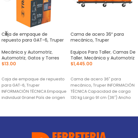
Caja de empaque de
Cama de acero 36″ para
repuesto para GAT-6, Truper
mecánico, Truper
Mecánica y Automotriz
,
Equipos Para Taller
,
Camas De
Automotriz
,
Gatos y Torres
Taller
,
Mecánica y Automotriz
$
13.00
$
1,445.00
AÑADIR AL CARRITO
AÑADIR AL CARRITO
Caja de empaque de repuesto
Cama de acero 36″ para
para GAT-6, Truper
mecánico, Truper INFORMACIÓN
INFORMACIÓN TÉCNICA Empaque
TÉCNICA Capacidad de carga
individual Granel País de origen
130 kg Largo 91 cm (36″) Ancho
Fabricado en México bajo
42