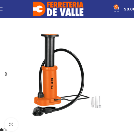
0
$
0.0
Click to enlarge