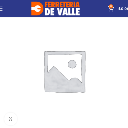
0
$
0.0
Click to enlarge