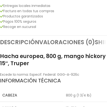
Entregas locales inmediatas
Factura en todas tus compras
Productos garantizados
Pagos 100% seguros
Recoge en sucursal
DESCRIPCIÓN
VALORACIONES (0)
SHI
Hacha europea, 800 g, mango hickory
15″, Truper
Excede la norma: Especif. Federal: GGG-A-926c
INFORMACIÓN TÉCNICA
CABEZA
800 g (1 3/4 lb)