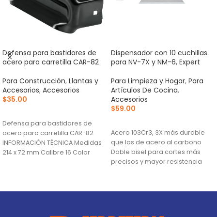
Defensa para bastidores de
Dispensador con 10 cuchillas
acero para carretilla CAR-82
para NV-7X y NM-6, Expert
Para Construcción
,
Llantas y
Para Limpieza y Hogar
,
Para
Accesorios
,
Accesorios
Artículos De Cocina
,
$
35.00
Accesorios
$
59.00
AÑADIR AL CARRITO
AÑADIR AL CARRITO
Defensa para bastidores de
Acero 103Cr3, 3X más durable
acero para carretilla CAR-82
que las de acero al carbono
INFORMACIÓN TÉCNICA Medidas
Doble bisel para cortes más
214 x 72 mm Calibre 16 Color
precisos y mayor resistencia
Negro País
Para navajas NV-7X, NM-6, NM-
6P, NM-6S y NV-6X