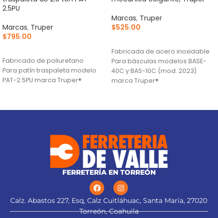
2.5PU
Marcas
,
Truper
Marcas
,
Truper
$
525.00
$
795.00
AÑADIR AL CARRITO
AÑADIR AL CARRITO
Fabricada de acero inoxidable
Fabricado de poliuretano
Para básculas modelos BASE-
Para patín traspaleta modelo
40C y BAS-10C (mod. 2023)
PAT-2.5PU marca Truper®
marca Truper®
FERRETERÍA EN TORREÓN
Calz. Abastos 227, Esq, Calz Cuitláhuac, Santa María, 27020
Torreón, Coahuila