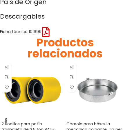
País de Origen
Descargables
Ficha técnica 101699
Productos
relacionados
2 Rodillos para patín
Charola para báscula
traspaleta de 2.5 ton PAT-
mecánica colgante, Truper