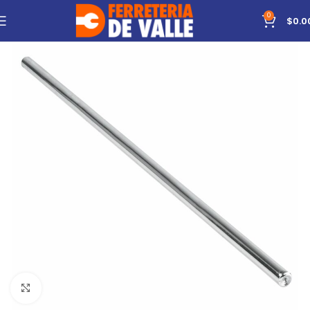
0
$
0.0
Click to enlarge