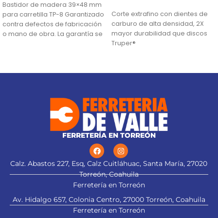
AÑADIR AL CARRITO
Bastidor de madera 39×48 mm
Corte extrafino con dientes de
para carretilla TP-8 Garantizado
carburo de alta densidad, 2X
contra defectos de fabricación
mayor durabilidad que discos
o mano de obra. La garantía se
Truper®
Ranuras antivibración para
mayor estabilidad, que
proporciona mejor acabado
(TCG) Triple Chip Grind: Dentado
alternado de forma plana y
trapezoidal para cortes limpios
FERRETERÍA EN TORREÓN
Calz. Abastos 227, Esq, Calz Cuitláhuac, Santa María, 27020
Torreón, Coahuila
Ferretería en Torreón
Av. Hidalgo 657, Colonia Centro, 27000 Torreón, Coahuila
Ferretería en Torreón