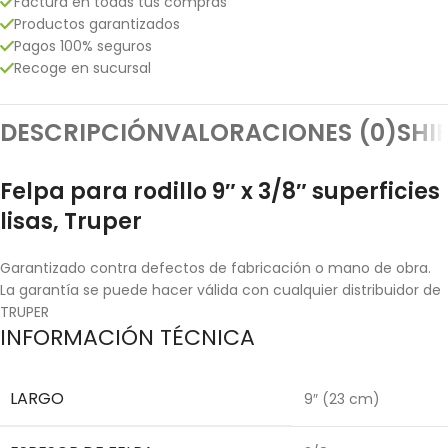
Factura en todas tus compras
Productos garantizados
Pagos 100% seguros
Recoge en sucursal
DESCRIPCIÓN
VALORACIONES (0)
SHI
Felpa para rodillo 9″ x 3/8″ superficies
lisas, Truper
Garantizado contra defectos de fabricación o mano de obra.
La garantía se puede hacer válida con cualquier distribuidor de
TRUPER
INFORMACIÓN TÉCNICA
LARGO
9″ (23 cm)