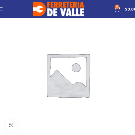
0
$
0.0
Click to enlarge