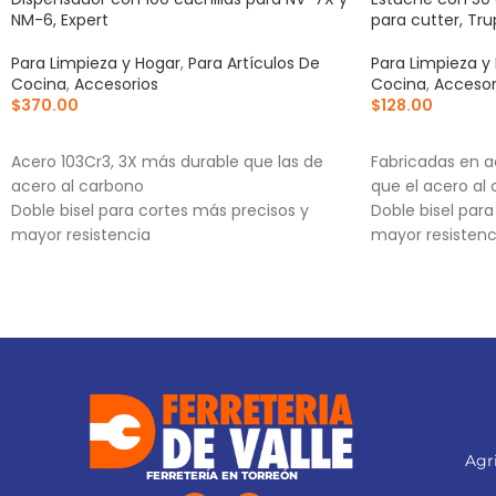
NM-6, Expert
para cutter, Tru
Para Limpieza y Hogar
,
Para Artículos De
Para Limpieza y
Cocina
,
Accesorios
Cocina
,
Accesor
$
370.00
$
128.00
AÑADIR AL CARRITO
AÑADIR AL CA
Acero 103Cr3, 3X más durable que las de
Fabricadas en a
acero al carbono
que el acero al
Doble bisel para cortes más precisos y
Doble bisel par
mayor resistencia
mayor resistenc
Para navajas NV-7X, NM-6, NM-6P, NM-6S y
Incluye estuche
NV-6X
Agri
FERRETERÍA EN TORREÓN