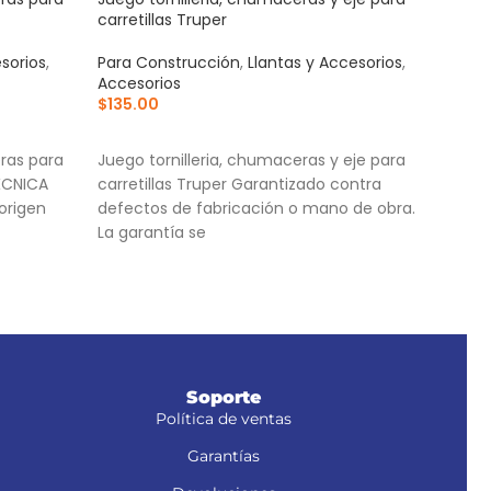
carretillas Truper
azul
sorios
,
Para Construcción
,
Llantas y Accesorios
,
Acce
Accesorios
Para
$
135.00
$
1,3
AÑADIR AL CARRITO
AÑ
ras para
Juego tornilleria, chumaceras y eje para
Corr
ÉCNICA
carretillas Truper Garantizado contra
cort
origen
defectos de fabricación o mano de obra.
Cuer
La garantía se
Torn
Soporte
Política de ventas
Garantías