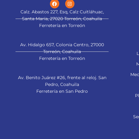
Calz. Abastos 227, Esq, Calz Cuitláhuac,
Santa María, 27020 Torreón, Coahuila
Ferretería en Torreón
Av. Hidalgo 657, Colonia Centro, 27000
Torreón, Coahuila
L
Ferretería en Torreón
M
Mec
Av. Benito Juárez #26, frente al reloj. San
Pedro, Coahuila
Ferretería en San Pedro
P
Se