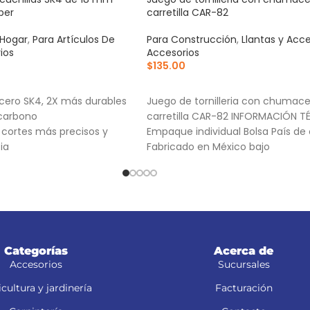
per
carretilla CAR-82
 Hogar
,
Para Artículos De
Para Construcción
,
Llantas y Acce
ios
Accesorios
$
135.00
RRITO
AÑADIR AL CARRITO
cero SK4, 2X más durables
Juego de tornilleria con chumace
 carbono
carretilla CAR-82 INFORMACIÓN T
a cortes más precisos y
Empaque individual Bolsa País de 
ia
Fabricado en México bajo
Categorías
Acerca de
Accesorios
Sucursales
cultura y jardinería
Facturación