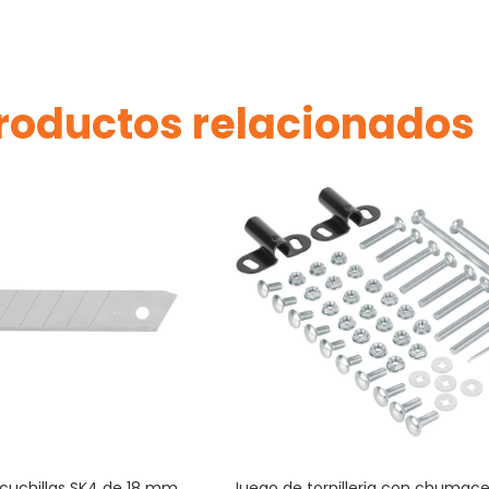
roductos relacionados
cuchillas SK4 de 18 mm
Juego de tornilleria con chumace