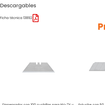
Descargables
Ficha técnica 13892
P
Dispensador con 100 cuchillas para NV-7X y
Estuche con 50 