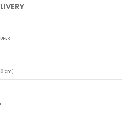
LIVERY
RUPER
(18 cm)
″
sa