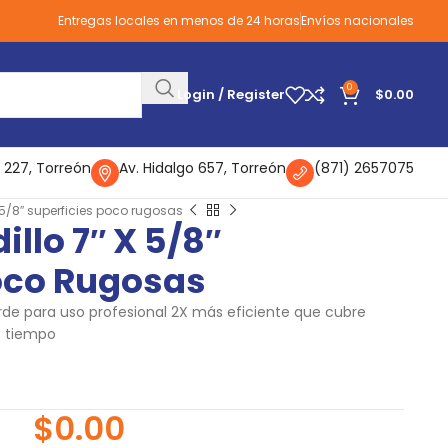
Entregas locales en menos de 24 horas
Envíos nacionales
0
Login / Register
$
0.00
 227, Torreón
Av. Hidalgo 657, Torreón
(871) 2657075
x 5/8″ superficies poco rugosas
illo 7″ X 5/8″
oco Rugosas
erde para uso profesional 2X más eficiente que cubre
 tiempo
$
0.00