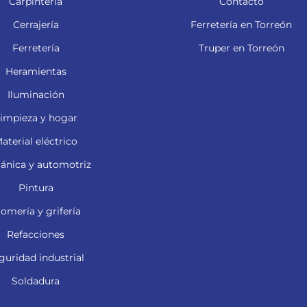
Carpintería
Contacto
Cerrajería
Ferretería en Torreón
Ferretería
Truper en Torreón
Heramientas
Iluminación
impieza y hogar
aterial eléctrico
ánica y automotriz
Pintura
lomería y grifería
Refacciones
guridad industrial
Soldadura