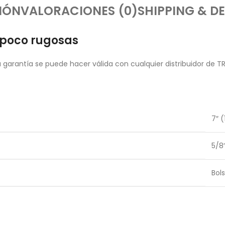
IÓN
VALORACIONES (0)
SHIPPING & DE
s poco rugosas
garantía se puede hacer válida con cualquier distribuidor de T
7″ 
5/8
Bol