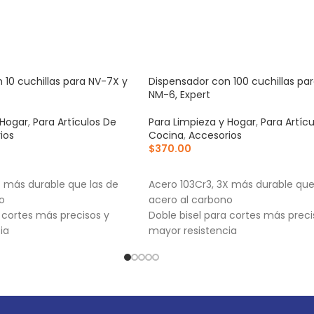
 10 cuchillas para NV-7X y
Dispensador con 100 cuchillas pa
NM-6, Expert
 Hogar
,
Para Artículos De
Para Limpieza y Hogar
,
Para Artíc
ios
Cocina
,
Accesorios
$
370.00
RRITO
AÑADIR AL CARRITO
X más durable que las de
Acero 103Cr3, 3X más durable que
o
acero al carbono
a cortes más precisos y
Doble bisel para cortes más preci
ia
mayor resistencia
-7X, NM-6, NM-6P, NM-6S y
Para navajas NV-7X, NM-6, NM-6P
NV-6X