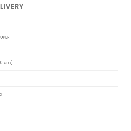
LIVERY
RUPER
10 cm)
a