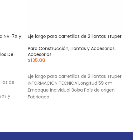
ra NV-7X y
Eje largo para carretillas de 2 llantas Truper
Repu
azul
Para Construcción
,
Llantas y Accesorios
,
ulos De
Accesorios
Acce
$
135.00
Para
$
30
AÑADIR AL CARRITO
AÑ
Eje largo para carretillas de 2 llantas Truper
 las de
Cuch
INFORMACIÓN TÉCNICA Longitud 59 cm
Cuer
Empaque individual Bolsa País de origen
sos y
Torn
Fabricado
, NM-6S y