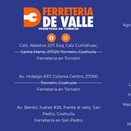
Agri
FERRETERÍA EN TORREÓN
Calz. Abastos 227, Esq, Calz Cuitláhuac,
Santa María, 27020 Torreón, Coahuila
Ferretería en Torreón
Av. Hidalgo 657, Colonia Centro, 27000
Torreón, Coahuila
L
Ferretería en Torreón
M
Mec
Av. Benito Juárez #26, frente al reloj. San
Pedro, Coahuila
Ferretería en San Pedro
P