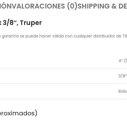
IÓN
VALORACIONES (0)
SHIPPING & DE
x 3/8″, Truper
garantía se puede hacer válida con cualquier distribuidor de T
4″ (
3/8″
Bols
proximados)