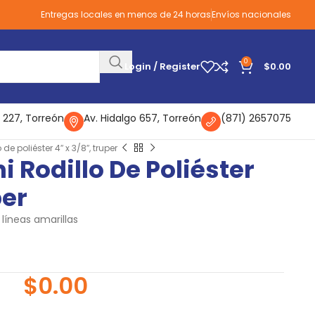
Entregas locales en menos de 24 horas
Envíos nacionales
0
Login / Register
$
0.00
 227, Torreón
Av. Hidalgo 657, Torreón
(871) 2657075
 de poliéster 4″ x 3/8″, truper
i Rodillo De Poliéster
per
 líneas amarillas
$
0.00