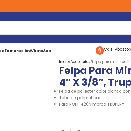
Calz. Abastos
da
Facturación
WhatsApp
Inicio
Accesorios
felpa para mini rodillo
Felpa Para Min
4″ X 3/8″, Tru
Felpa de poliéster color blanco con
Tubo de poliprolileno
Para ROPI-420N marca TRUPER®