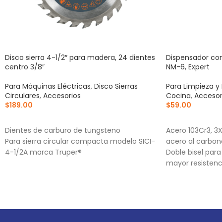
Disco sierra 4-1/2″ para madera, 24 dientes
Dispensador con
centro 3/8″
NM-6, Expert
Para Máquinas Eléctricas
,
Disco Sierras
Para Limpieza y
Circulares
,
Accesorios
Cocina
,
Accesor
$
189.00
$
59.00
AÑADIR AL CARRITO
AÑADIR AL CA
Dientes de carburo de tungsteno
Acero 103Cr3, 3
Para sierra circular compacta modelo SICI-
acero al carbon
4-1/2A marca Truper®
Doble bisel par
mayor resistenc
Para navajas NV
NV-6X