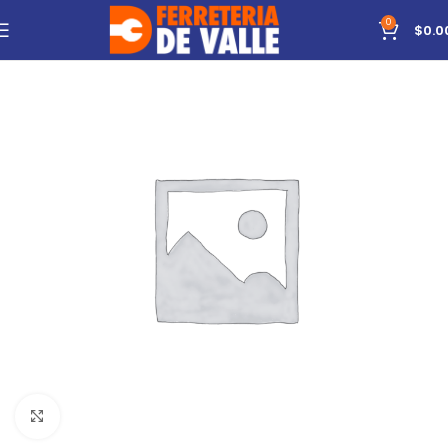
0
$
0.0
Click to enlarge