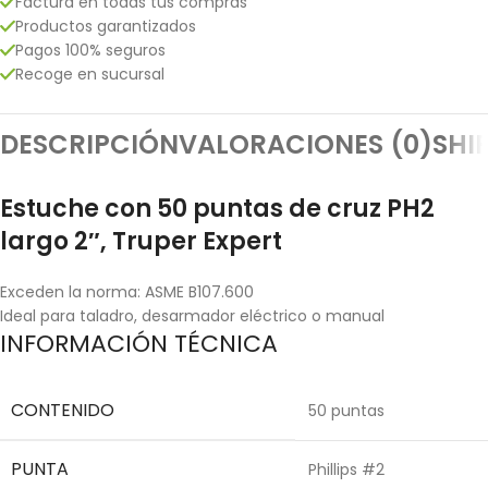
Factura en todas tus compras
Productos garantizados
Pagos 100% seguros
Recoge en sucursal
DESCRIPCIÓN
VALORACIONES (0)
SHI
Estuche con 50 puntas de cruz PH2
largo 2″, Truper Expert
Exceden la norma: ASME B107.600
Ideal para taladro, desarmador eléctrico o manual
INFORMACIÓN TÉCNICA
CONTENIDO
50 puntas
PUNTA
Phillips #2