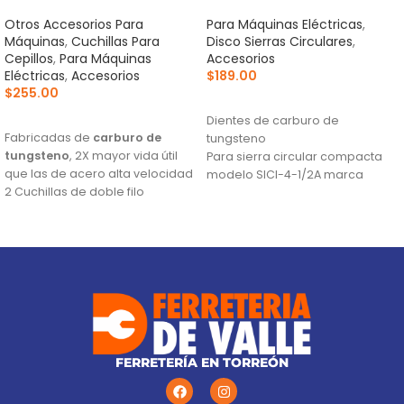
Otros Accesorios Para
Para Máquinas Eléctricas
,
Máquinas
,
Cuchillas Para
Disco Sierras Circulares
,
Cepillos
,
Para Máquinas
Accesorios
Eléctricas
,
Accesorios
$
189.00
$
255.00
AÑADIR AL CARRITO
AÑADIR AL CARRITO
Dientes de carburo de
Fabricadas de
carburo de
tungsteno
tungsteno
, 2X mayor vida útil
Para sierra circular compacta
que las de acero alta velocidad
modelo SICI-4-1/2A marca
2 Cuchillas de doble filo
Truper®
Para cepillos eléctricos
modelos CEPEL-3-1/4N2, CEPEL-
3-1/4N, CEPEL-3-1/4A4 y CEPEL-3-
1/4A3 (Descontinuado) marca
Truper®
Este producto sustituye a: CU-
CEPEL-3-1/4X (13092)
FERRETERÍA EN TORREÓN