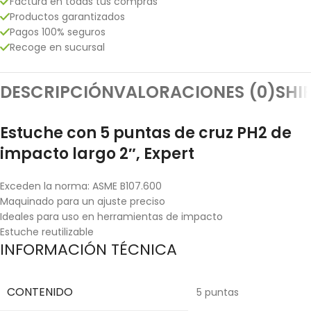
Factura en todas tus compras
Productos garantizados
Pagos 100% seguros
Recoge en sucursal
DESCRIPCIÓN
VALORACIONES (0)
SHI
Estuche con 5 puntas de cruz PH2 de
impacto largo 2″, Expert
Exceden la norma: ASME B107.600
Maquinado para un ajuste preciso
Ideales para uso en herramientas de impacto
Estuche reutilizable
INFORMACIÓN TÉCNICA
CONTENIDO
5 puntas