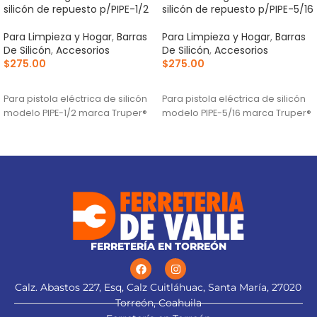
silicón de repuesto p/PIPE-1/2
silicón de repuesto p/PIPE-5/16
Para Limpieza y Hogar
,
Barras
Para Limpieza y Hogar
,
Barras
De Silicón
,
Accesorios
De Silicón
,
Accesorios
$
275.00
$
275.00
AÑADIR AL CARRITO
AÑADIR AL CARRITO
Para pistola eléctrica de silicón
Para pistola eléctrica de silicón
modelo PIPE-1/2 marca Truper®
modelo PIPE-5/16 marca Truper®
FERRETERÍA EN TORREÓN
Calz. Abastos 227, Esq, Calz Cuitláhuac, Santa María, 27020
Torreón, Coahuila