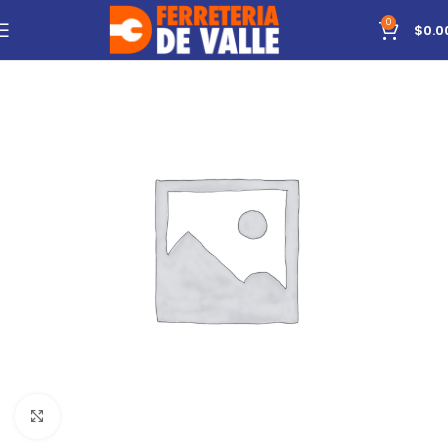
0
$
0.0
Click to enlarge