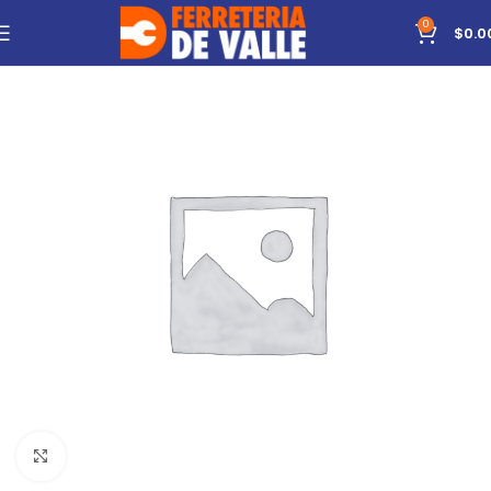
0
$
0.0
Click to enlarge