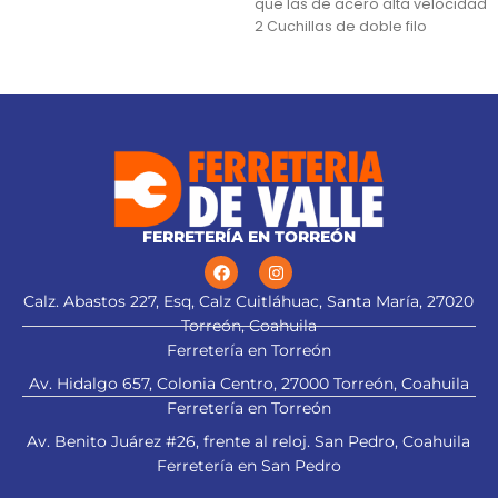
que las de acero alta velocidad
2 Cuchillas de doble filo
Para cepillos eléctricos
modelos CEPEL-3-1/4N2, CEPEL-
3-1/4N, CEPEL-3-1/4A4 y CEPEL-3-
1/4A3 (Descontinuado) marca
Truper®
Este producto sustituye a: CU-
CEPEL-3-1/4X (13092)
FERRETERÍA EN TORREÓN
Calz. Abastos 227, Esq, Calz Cuitláhuac, Santa María, 27020
Torreón, Coahuila
Ferretería en Torreón
Av. Hidalgo 657, Colonia Centro, 27000 Torreón, Coahuila
Ferretería en Torreón
Av. Benito Juárez #26, frente al reloj. San Pedro, Coahuila
Ferretería en San Pedro