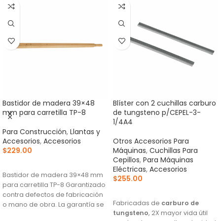
Bastidor de madera 39×48
Blíster con 2 cuchillas carburo
mm para carretilla TP-8
de tungsteno p/CEPEL-3-
1/4A4
Para Construcción
,
Llantas y
Accesorios
,
Accesorios
Otros Accesorios Para
$
229.00
Máquinas
,
Cuchillas Para
Cepillos
,
Para Máquinas
AÑADIR AL CARRITO
Eléctricas
,
Accesorios
Bastidor de madera 39×48 mm
$
255.00
para carretilla TP-8 Garantizado
AÑADIR AL CARRITO
contra defectos de fabricación
Fabricadas de
carburo de
o mano de obra. La garantía se
tungsteno
, 2X mayor vida útil