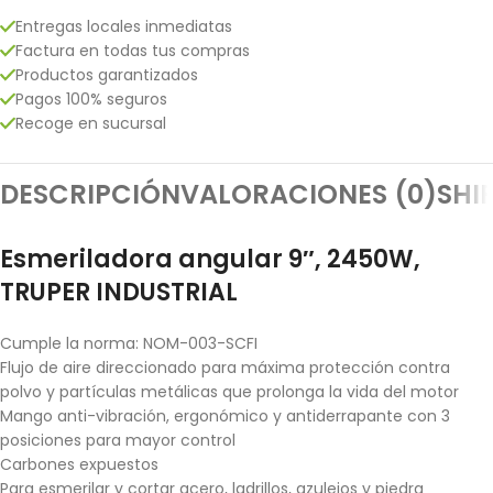
Entregas locales inmediatas
Factura en todas tus compras
Productos garantizados
Pagos 100% seguros
Recoge en sucursal
DESCRIPCIÓN
VALORACIONES (0)
SHI
Esmeriladora angular 9″, 2450W,
TRUPER INDUSTRIAL
Cumple la norma: NOM-003-SCFI
Flujo de aire direccionado para máxima protección contra
polvo y partículas metálicas que prolonga la vida del motor
Mango anti-vibración, ergonómico y antiderrapante con 3
posiciones para mayor control
Carbones expuestos
Para esmerilar y cortar acero, ladrillos, azulejos y piedra