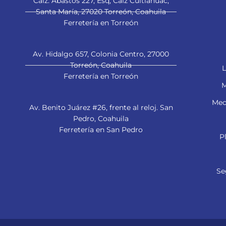
Calz. Abastos 227, Esq, Calz Cuitláhuac,
Santa María, 27020 Torreón, Coahuila
Ferretería en Torreón
Av. Hidalgo 657, Colonia Centro, 27000
Torreón, Coahuila
L
Ferretería en Torreón
M
Mec
Av. Benito Juárez #26, frente al reloj. San
Pedro, Coahuila
Ferretería en San Pedro
P
Se