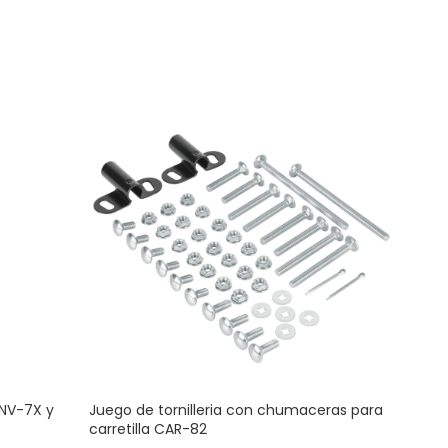
 NV-7X y
Juego de tornilleria con chumaceras para
Jueg
carretilla CAR-82
carre