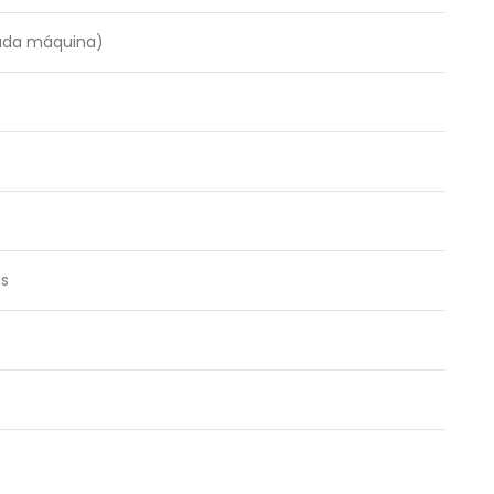
cada máquina)
as