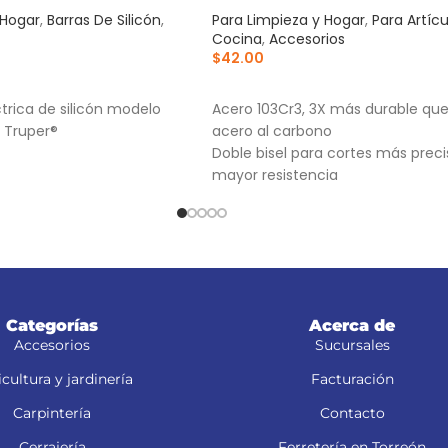
 Hogar
,
Barras De Silicón
,
Para Limpieza y Hogar
,
Para Artíc
Cocina
,
Accesorios
$
42.00
RRITO
AÑADIR AL CARRITO
ctrica de silicón modelo
Acero 103Cr3, 3X más durable que
 Truper®
acero al carbono
Doble bisel para cortes más preci
mayor resistencia
Para navajas NV-7X, NM-6, NM-6P
NV-6X
Categorías
Acerca de
Accesorios
Sucursales
cultura y jardinería
Facturación
Carpintería
Contacto
Cerrajería
Ferretería en Torreón