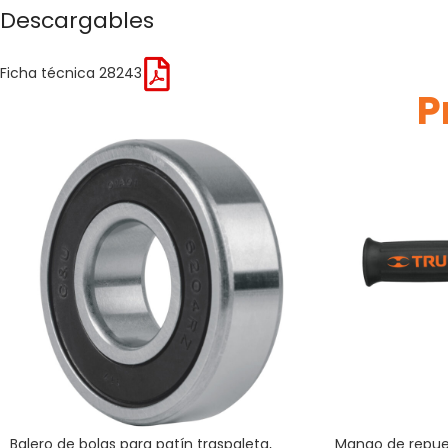
Descargables
Ficha técnica 28243
P
Balero de bolas para patín traspaleta,
Mango de repue