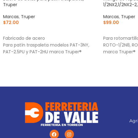
Truper
1/2NX2,1/2NX2-2,
Marcas
,
Truper
Marcas
,
Truper
$
72.00
$
99.00
AÑADIR AL CARRITO
AÑADIR AL CA
Fabricado de acero
Para rotomartil
Para patín traspaleta modelos PAT-3NY,
ROTO-1/2N8, RO
PAT-2.5PU y PAT-2HU marca Truper®
marca Truper®
Agri
FERRETERÍA EN TORREÓN