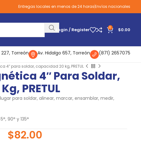
Entregas locales en menos de 24 horas
Envíos nacionales
0
Login / Register
$
0.00
 227, Torreón
Av. Hidalgo 657, Torreón
(871) 2657075
a 4″ para soldar, capacidad 20 kg, PRETUL
ética 4″ Para Soldar,
 Kg, PRETUL
ugar para soldar, alinear, marcar, ensamblar, medir,
5°, 90° y 135°
$
82.00