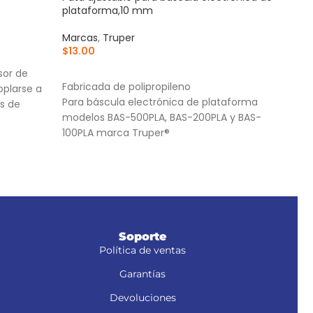
plataforma,10 mm
ajus
Marcas
,
Truper
Marc
$
13.00
$
1,7
AÑADIR AL CARRITO
AÑ
sor de
Fabricada de polipropileno
Fabr
oplarse a
Para báscula electrónica de plataforma
Rued
s de
modelos BAS-500PLA, BAS-200PLA y BAS-
faci
100PLA marca Truper®
Anch
Soporte
Política de ventas
Garantías
Devoluciones