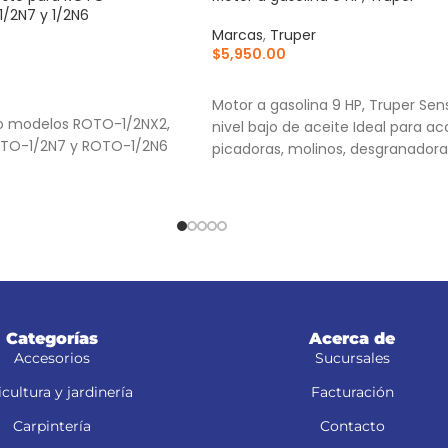
1/2N7 y 1/2N6
Marcas
,
Truper
$
5,950.00
AÑADIR AL CARRITO
RRITO
Motor a gasolina 9 HP, Truper Sen
lo modelos ROTO-1/2NX2,
nivel bajo de aceite Ideal para ac
TO-1/2N7 y ROTO-1/2N6
picadoras, molinos, desgranadora
Categorías
Acerca de
Accesorios
Sucursales
cultura y jardinería
Facturación
Carpintería
Contacto