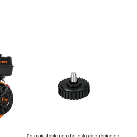
Pata ajustable para báscula electrónica de
Trole