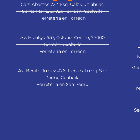
Calz. Abastos 227, Esq, Calz Cuitláhuac,
Santa María, 27020 Torreón, Coahuila
Ferretería en Torreón
Av. Hidalgo 657, Colonia Centro, 27000
Torreón, Coahuila
L
Ferretería en Torreón
M
Mec
Av. Benito Juárez #26, frente al reloj. San
Pedro, Coahuila
Ferretería en San Pedro
P
Se