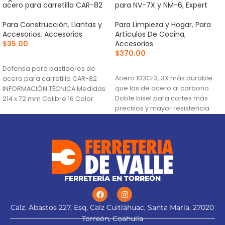
acero para carretilla CAR-82
para NV-7X y NM-6, Expert
Para Construcción
,
Llantas y
Para Limpieza y Hogar
,
Para
Accesorios
,
Accesorios
Artículos De Cocina
,
$
35.00
Accesorios
$
370.00
AÑADIR AL CARRITO
AÑADIR AL CARRITO
Defensa para bastidores de
Acero 103Cr3, 3X más durable
acero para carretilla CAR-82
que las de acero al carbono
INFORMACIÓN TÉCNICA Medidas
Doble bisel para cortes más
214 x 72 mm Calibre 16 Color
precisos y mayor resistencia
Negro País
Para navajas NV-7X, NM-6, NM-
6P, NM-6S y NV-6X
FERRETERÍA EN TORREÓN
Calz. Abastos 227, Esq, Calz Cuitláhuac, Santa María, 27020
Torreón, Coahuila