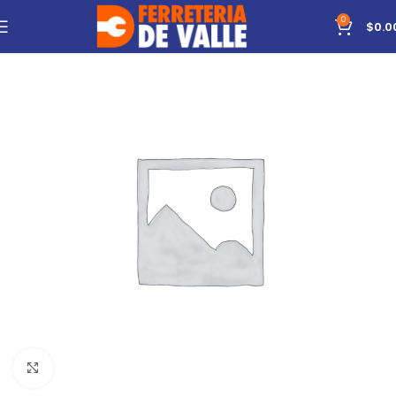
0
$
0.0
Click to enlarge